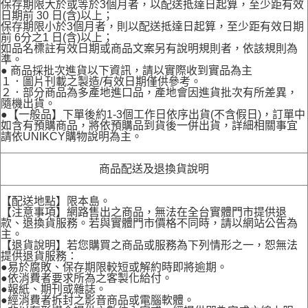
保存期限大於或等於3個月者，以配送抵達日起算，至少距有效
日期前 30 日(含)以上；
保存期限小於3個月者，則以配送抵達日起算，至少距有效日期
前 6分之1 日(含)以上；
如品名標註有效日期或商品文案另有說明規則者，依該規則為
準。
● 商品採批次進貨以下資訊，請以實際收到實品為主
１．圖片刊載之製造/有效日期僅供參考。
２．部分商品為多產地進口品，產地會因進貨批次有所差異，
隨機出貨。
●【一般品】下單後約1-3個工作日依序出貨(不含假日)，訂單中
如含有預購商品，將依預購品到貨後一併出貨，詳細相關事宜
請依UNIKCY購物說明為主。
商品配送及退換貨說明
【配送地點】限本島。
【注意事項】網路售出之商品，無法在全台實體門市提供退
款、退換貨服務。若與實體門市價格不同時，請以網站公告為
主。
【退貨說明】若您購買之商品或服務為下列情形之一，恕無法
提供退貨服務：
●易於腐敗、保存期限較短或解約時即將逾期。
●依消費者要求所為之客製化給付。
●報紙、期刊或雜誌。
●經消費者拆封之影音商品或電腦軟體。