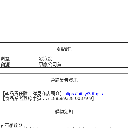
商品資訊
發泡錠
劑型
原廠公司貨
貨源
通路業者資訊
【產品責任險：詳見商店簡介】
https://bit.ly/3dfpgis
【食品業者登錄字號：A-189589328-00379-9】
購物須知
● 商品效期：