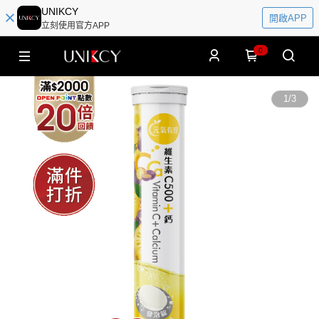
UNIKCY
開啟APP
立刻使用官方APP
0
1
/
3