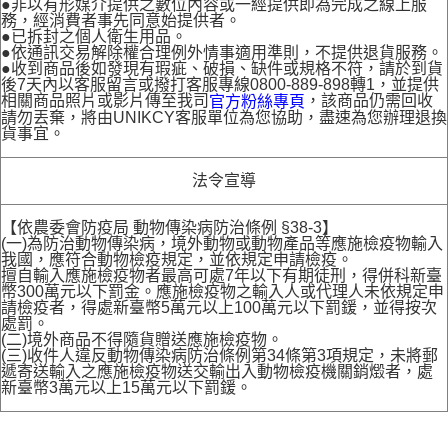
●非以有形媒介提供之數位內容或一經提供即為完成之線上服
務，經消費者事先同意始提供者。
●已拆封之個人衛生用品。
●依通訊交易解除權合理例外情事適用準則，不提供退貨服務。
●收到商品後如發現有瑕疵、破損、缺件或規格不符，請於到貨
後7天內以客服留言或撥打客服專線0800-889-898轉1，並提供
相關商品照片或影片傳至我司
，該商品仍需回收
官方粉絲專頁
請勿丟棄，將由UNIKCY客服單位為您協助，盡速為您辦理退換
貨事宜。
法令宣導
【依農委會防疫局 動物傳染病防治條例 §38-3】
(一)為防治動物傳染病，境外動物或動物產品等應施檢疫物輸入
我國，應符合動物檢疫規定，並依規定申請檢疫。
擅自輸入應施檢疫物者最高可處7年以下有期徒刑，得併科新臺
幣300萬元以下罰金。應施檢疫物之輸入人或代理人未依規定申
請檢疫者，得處新臺幣5萬元以上100萬元以下罰鍰，並得按次
處罰。
(二)境外商品不得隨貨贈送應施檢疫物。
(三)收件人違反動物傳染病防治條例第34條第3項規定，未將郵
遞寄送輸入之應施檢疫物送交輸出入動物檢疫機關銷燬者，處
新臺幣3萬元以上15萬元以下罰鍰。