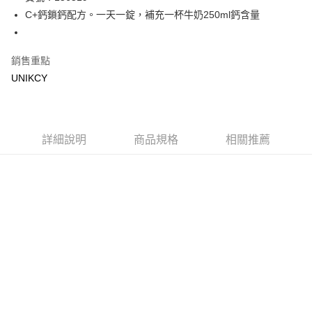
C+鈣鎖鈣配方。一天一錠，補充一杯牛奶250ml鈣含量
Apple Pay
街口支付
銷售重點
悠遊付
UNIKCY
Google Pay
運送方式
詳細說明
商品規格
相關推薦
7-11取貨付款［需3-5個工作天不含預購商品］
每筆NT$70，滿NT$499(含以上)免運費
付款後7-11取貨［需3-5個工作天不含預購商品］
每筆NT$70，滿NT$499(含以上)免運費
宅配［需2-3個工作天不含預購商品］
每筆NT$100，滿NT$799(含以上)免運費