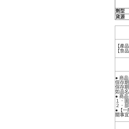
劑型
貨源
【產
【食品業
● 商
保存期
保存期
如品
● 商
１．圖
２．
●【一
關事宜