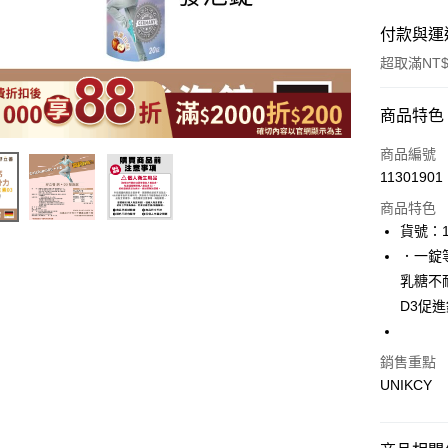
付款與運
超取滿NT$
付款方式
商品特色
icash Pay
商品編號
11301901
信用卡一
商品特色
超商取貨
貨號：1
．一錠
LINE Pay
乳糖不
Apple Pay
D3促
街口支付
銷售重點
悠遊付
UNIKCY
Google Pa