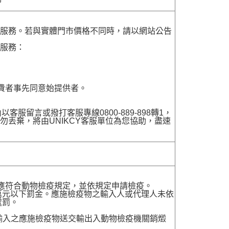
貨服務。若與實體門市價格不同時，請以網站公告
貨服務：
費者事先同意始提供者。
留言或撥打客服專線0800-889-898轉1，
勿丟棄，將由UNIKCY客服單位為您協助，盡速
，應符合動物檢疫規定，並依規定申請檢疫。
萬元以下罰金。應施檢疫物之輸入人或代理人未依
處罰。
送輸入之應施檢疫物送交輸出入動物檢疫機關銷燬