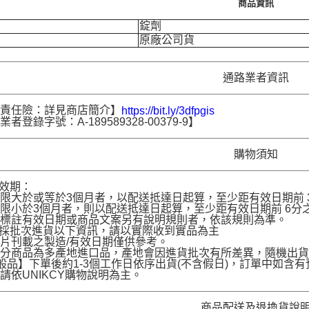
商品資訊
錠劑
原廠公司貨
通路業者資訊
品責任險：詳見商店簡介】
https://bit.ly/3dfpgis
者登錄字號：A-189589328-00379-9】
購物須知
品效期：
限大於或等於3個月者，以配送抵達日起算，至少距有效日期前 30
限小於3個月者，則以配送抵達日起算，至少距有效日期前 6分之1
名標註有效日期或商品文案另有說明規則者，依該規則為準。
品採批次進貨以下資訊，請以實際收到實品為主
片刊載之製造/有效日期僅供參考。
部分商品為多產地進口品，產地會因進貨批次有所差異，隨機出
般品】下單後約1-3個工作日依序出貨(不含假日)，訂單中如
請依UNIKCY購物說明為主。
商品配送及退換貨說