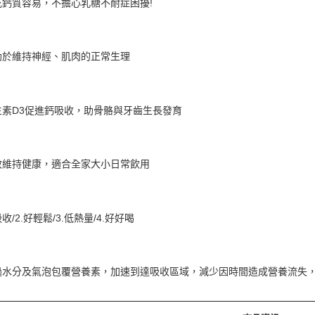
充鈣質容易，不擔心乳糖不耐症困擾!
助於維持神經、肌肉的正常生理
生素D3促進鈣吸收，助骨骼與牙齒生長發育
效維持健康，適合全家大小日常飲用
收/2.好輕鬆/3.低熱量/4.好好喝
過水分及氣泡包覆營養素，加速到達吸收區域，減少因時間造成營養流失