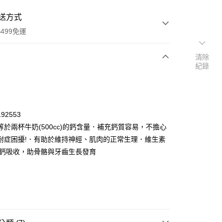
送方式
499免運
清除
紀錄
次付款
付款
92553
等於兩杯牛奶(500cc)的鈣含量．補充鈣質容易，不擔心
耐症困擾!．有助於維持神經、肌肉的正常生理．維生素
進鈣吸收，助骨骼與牙齒生長發育
y