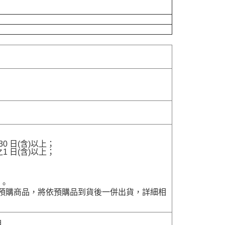
 日(含)以上；
 日(含)以上；
貨。
含有預購商品，將依預購品到貨後一併出貨，詳細相
明