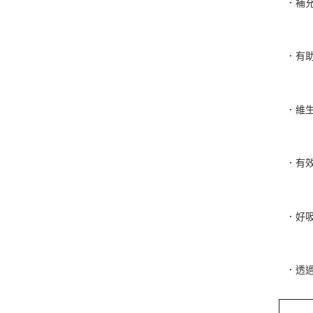
．補
．有
．維
．有
．好吸
．透