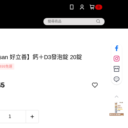
0
lusan 好立善】鈣＋D3發泡錠 20錠
499免運
45