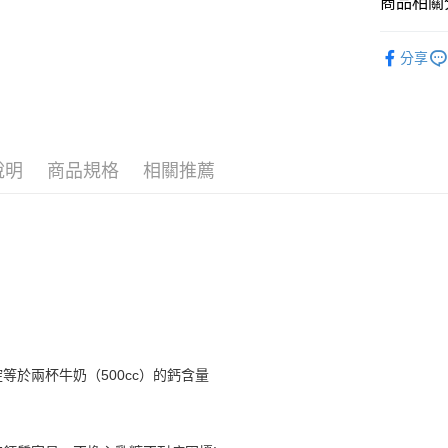
商品相關分
運送方式
❚ 品牌總
分享
7-11取
🪙OPEN
每筆NT$7
⚡新品上市
付款後7-
❚ 保健商
每筆NT$7
說明
商品規格
相關推薦
❚ 保健商
宅配［需2
❚ 保健商
每筆NT$1
❚ 保健商
等於兩杯牛奶（500cc）的鈣含量