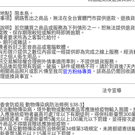
送地點】限本島。
意事項】網路售出之商品，無法在全台實體門市提供退款、退換
。
貨說明】若您購買之商品或服務為下列情形之一，恕無法提供退
腐敗、保存期限較短或解約時即將逾期。
費者要求所為之客製化給付。
、期刊或雜誌。
費者拆封之影音商品或電腦軟體。
有形媒介提供之數位內容或一經提供即為完成之線上服務，經消
封之個人衛生用品。
訊交易解除權合理例外情事適用準則，不提供退貨服務。
商品後如發現有瑕疵、破損、缺件或規格不符，請於到貨後7天內以客服
供相關商品照片或影片傳至我司
，該商品仍需回收請
官方粉絲專頁
辦理退換貨事宜。
法令宣導
委會防疫局 動物傳染病防治條例 §38-3】
為防治動物傳染病，境外動物或動物產品等應施檢疫物輸入我國
入應施檢疫物者最高可處7年以下有期徒刑，得併科新臺幣300
請檢疫者，得處新臺幣5萬元以上100萬元以下罰鍰，並得按次
境外商品不得隨貨贈送應施檢疫物。
收件人違反動物傳染病防治條例第34條第3項規定，未將郵遞寄
新臺幣3萬元以上15萬元以下罰鍰。