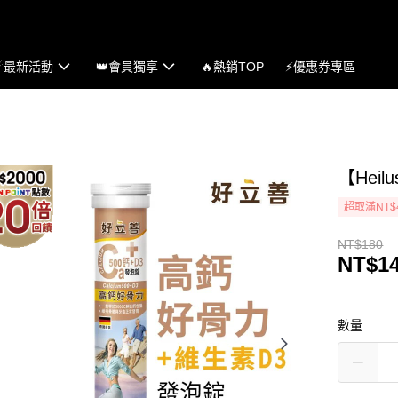
☄最新活動
👑會員獨享
🔥熱銷TOP
⚡優惠券專區
【Hei
超取滿NT$
NT$180
NT$1
數量