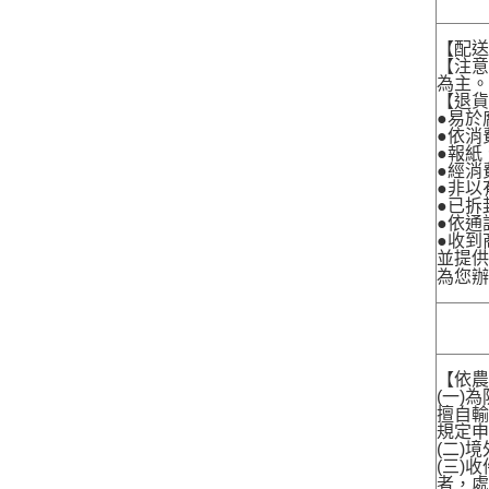
【配
【注
為主
【退
●易於
●依消
●報紙
●經消
●非以
●已拆
●依通
●收到
並提
為您
【依農
(一)
擅自輸
規定申
(二)
(三)
者，處