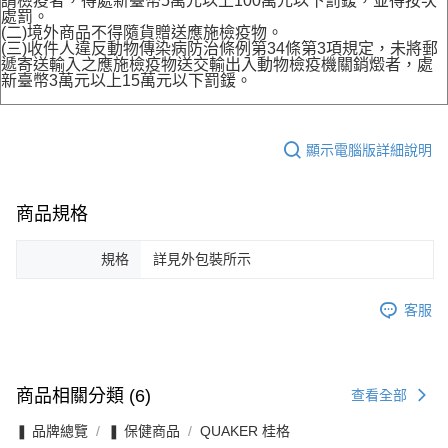
請檢疫者，得處新臺幣5萬元以上100萬元以下罰鍰，並得按次
處罰。
(二)境外商品不得隨貨贈送應施檢疫物。
(三)收件人違反動物傳染病防治條例第34條第3項規定，未將郵
遞寄送輸入之應施檢疫物送交輸出入動物檢疫機關銷燬者，處
新臺幣3萬元以上15萬元以下罰鍰。
顯示電腦版詳細說明
商品規格
規格
詳見外包裝所示
客服
商品相關分類 (6)
查看全部
❚ 品牌總覽
❚ 保健商品
QUAKER 桂格