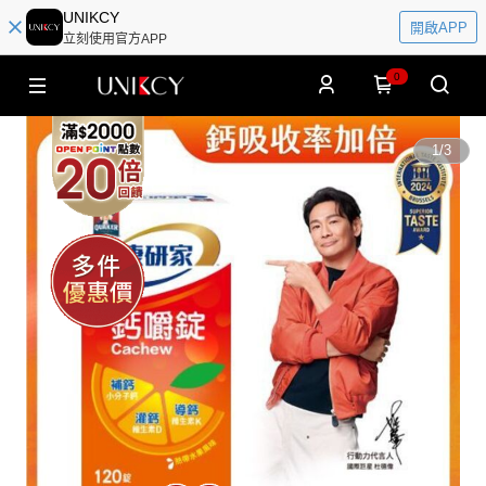
UNIKCY
開啟APP
立刻使用官方APP
0
1
/
3