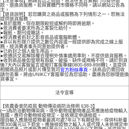
【注意事項】網路售出之商品，無法在全台實體門市提供退
款、退換貨服務。若與實體門市價格不同時，請以網站公告為
主。
【退貨說明】若您購買之商品或服務為下列情形之一，恕無法
提供退貨服務：
●易於腐敗、保存期限較短或解約時即將逾期。
●依消費者要求所為之客製化給付。
●報紙、期刊或雜誌。
●經消費者拆封之影音商品或電腦軟體。
●非以有形媒介提供之數位內容或一經提供即為完成之線上服
務，經消費者事先同意始提供者。
●已拆封之個人衛生用品。
●依通訊交易解除權合理例外情事適用準則，不提供退貨服務。
●收到商品後如發現有瑕疵、破損、缺件或規格不符，請於到貨
後7天內以客服留言或撥打客服專線0800-889-898轉1，並提供
相關商品照片或影片傳至我司
，該商品仍需回收
官方粉絲專頁
請勿丟棄，將由UNIKCY客服單位為您協助，盡速為您辦理退換
貨事宜。
法令宣導
【依農委會防疫局 動物傳染病防治條例 §38-3】
(一)為防治動物傳染病，境外動物或動物產品等應施檢疫物輸入
我國，應符合動物檢疫規定，並依規定申請檢疫。
擅自輸入應施檢疫物者最高可處7年以下有期徒刑，得併科新臺
幣300萬元以下罰金。應施檢疫物之輸入人或代理人未依規定申