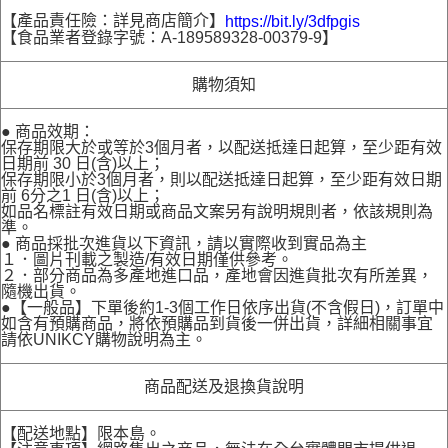
【產品責任險：詳見商店簡介】
https://bit.ly/3dfpgis
【食品業者登錄字號：A-189589328-00379-9】
購物須知
● 商品效期：
保存期限大於或等於3個月者，以配送抵達日起算，至少距有效
日期前 30 日(含)以上；
保存期限小於3個月者，則以配送抵達日起算，至少距有效日期
前 6分之1 日(含)以上；
如品名標註有效日期或商品文案另有說明規則者，依該規則為
準。
● 商品採批次進貨以下資訊，請以實際收到實品為主
１．圖片刊載之製造/有效日期僅供參考。
２．部分商品為多產地進口品，產地會因進貨批次有所差異，
隨機出貨。
●【一般品】下單後約1-3個工作日依序出貨(不含假日)，訂單中
如含有預購商品，將依預購品到貨後一併出貨，詳細相關事宜
請依UNIKCY購物說明為主。
商品配送及退換貨說明
【配送地點】限本島。