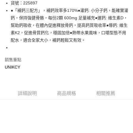
LINE Pay
貨號：225897
●「補鈣三配方」，補鈣效率多170%●灌鈣: 小分子鈣，能確實灌
Apple Pay
鈣，保持強健骨骼，每份2顆 600mg 足量補充●運鈣: 維生素D，
街口支付
幫助鈣吸收，在體內促進釋放骨鈣，提高鈣質吸收率●導鈣: 維生
素K2，促進骨質鈣化，穩固加倍●熱帶水果風味，口嚼型態不用
悠遊付
配水，適合全家大小，補鈣輕鬆又有效。
Google Pay
銷售重點
運送方式
UNIKCY
7-11取貨付款［需3-5個工作天不含預購商品］
每筆NT$70，滿NT$499(含以上)免運費
付款後7-11取貨［需3-5個工作天不含預購商品］
詳細說明
商品規格
相關推薦
每筆NT$70，滿NT$499(含以上)免運費
宅配［需2-3個工作天不含預購商品］
每筆NT$100，滿NT$799(含以上)免運費