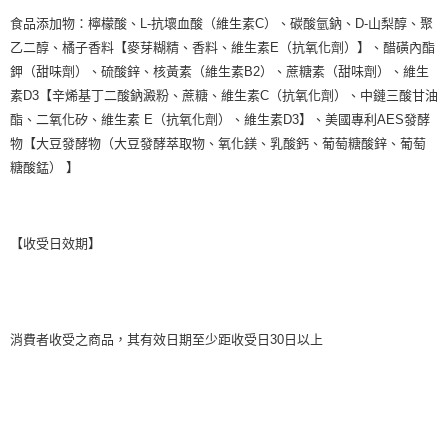
食品添加物：檸檬酸、L-抗壞血酸（維生素C）、碳酸氫鈉、D-山梨醇、聚
乙二醇、橘子香料【麥芽糊精、香料、維生素E（抗氧化劑）】、醋磺內酯
鉀（甜味劑）、硫酸鋅、核黃素（維生素B2）、蔗糖素（甜味劑）、維生
素D3【辛烯基丁二酸鈉澱粉、蔗糖、維生素C（抗氧化劑）、中鏈三酸甘油
酯、二氧化矽、維生素 E（抗氧化劑）、維生素D3】、美國專利AES發酵
物【大豆發酵物（大豆發酵萃取物、氧化鎂、乳酸鈣、葡萄糖酸鋅、葡萄
糖酸錳） 】
【收受日效期】
消費者收受之商品，其有效日期至少距收受日30日以上