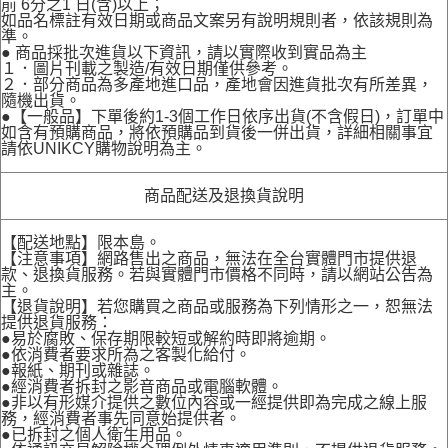
前 6分之1 日(含)以上；
如品名標註有效日期或商品文案另有說明規則者，依該規則為
準。
● 商品採批次進貨以下資訊，請以實際收到實品為主
１．圖片刊載之製造/有效日期僅供參考。
２．部分商品為多產地進口品，產地會因進貨批次有所差異，
隨機出貨。
●【一般品】下單後約1-3個工作日依序出貨(不含假日)，訂單中
如含有預購商品，將依預購品到貨後一併出貨，詳細相關事宜
請依UNIKCY購物說明為主。
商品配送及退換貨說明
【配送地點】限本島。
【注意事項】網路售出之商品，無法在全台實體門市提供退
款、退換貨服務。若與實體門市價格不同時，請以網站公告為
主。
【退貨說明】若您購買之商品或服務為下列情形之一，恕無法
提供退貨服務：
●易於腐敗、保存期限較短或解約時即將逾期。
●依消費者要求所為之客製化給付。
●報紙、期刊或雜誌。
●經消費者拆封之影音商品或電腦軟體。
●非以有形媒介提供之數位內容或一經提供即為完成之線上服
務，經消費者事先同意始提供者。
●已拆封之個人衛生用品。