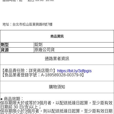
地址：台北市松山區東興路8號7樓
商品資訊
錠劑
劑型
原廠公司貨
貨源
通路業者資訊
【產品責任險：詳見商店簡介】
https://bit.ly/3dfpgis
【食品業者登錄字號：A-189589328-00379-9】
購物須知
● 商品效期：
保存期限大於或等於3個月者，以配送抵達日起算，至少距有效
日期前 30 日(含)以上；
保存期限小於3個月者，則以配送抵達日起算，至少距有效日期