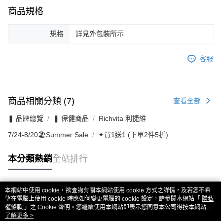
商品規格
規格
詳見外包裝所示
客服
商品相關分類 (7)
查看全部
❚ 品牌總覽
❚ 保健商品
Richvita 利捷維
7/24-8/20🏖️Summer Sale
✦買1送1 (下單2件5折)
本分類熱銷
全站排行
本網站中使用 cookie，欲查詢有關本網站使用 cookie 方式之詳情，及若您不希
熱門標籤
望在電腦上使用 cookie 時應如何變更電腦的 cookie 設定，請參閱本網站「
隱私
權條款
」之 Cookie 聲明。您繼續使用本網站即表示您同意本公司得按本網站使
用條款之 Cookie 聲明使用 cookie。
了解更多 >