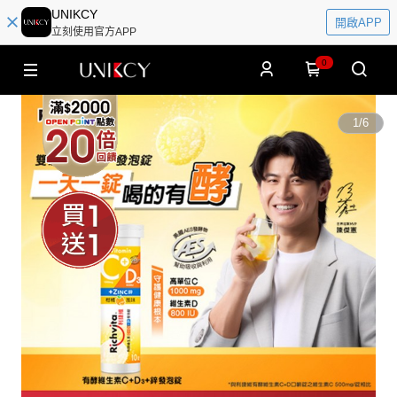
UNIKCY
開啟APP
立刻使用官方APP
0
1
/
6