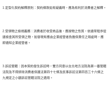
1.定型化契約解釋原則：契約條款如有疑義時，應為有利於消費者之解釋。
2.受領物之檢視義務：消費者於收受商品後，應按物之性質，依通常程序從
速檢查其所受領之物，如發現有應由企業經營者負擔保責任之瑕疵時，應
即通知企業經營者。
3.訴訟管轄：因本契約發生訴訟時，雙方同意以台北地方法院為第一審管轄
法院及不得排除消費者保護法第四十七條及民事訴訟法第四百三十六條之
九規定之小額訴訟管轄法院之適用。