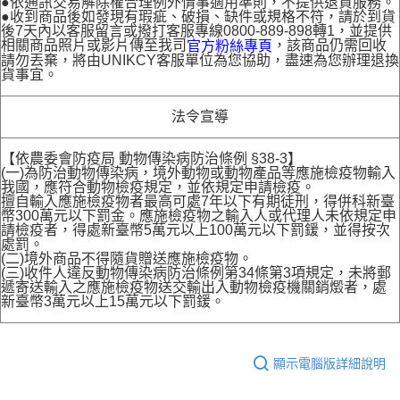
●依通訊交易解除權合理例外情事適用準則，不提供退貨服務。
●收到商品後如發現有瑕疵、破損、缺件或規格不符，請於到貨
後7天內以客服留言或撥打客服專線0800-889-898轉1，並提供
相關商品照片或影片傳至我司
，該商品仍需回收
官方粉絲專頁
請勿丟棄，將由UNIKCY客服單位為您協助，盡速為您辦理退換
貨事宜。
法令宣導
【依農委會防疫局 動物傳染病防治條例 §38-3】
(一)為防治動物傳染病，境外動物或動物產品等應施檢疫物輸入
我國，應符合動物檢疫規定，並依規定申請檢疫。
擅自輸入應施檢疫物者最高可處7年以下有期徒刑，得併科新臺
幣300萬元以下罰金。應施檢疫物之輸入人或代理人未依規定申
請檢疫者，得處新臺幣5萬元以上100萬元以下罰鍰，並得按次
處罰。
(二)境外商品不得隨貨贈送應施檢疫物。
(三)收件人違反動物傳染病防治條例第34條第3項規定，未將郵
遞寄送輸入之應施檢疫物送交輸出入動物檢疫機關銷燬者，處
新臺幣3萬元以上15萬元以下罰鍰。
顯示電腦版詳細說明