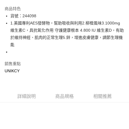
超商取貨付款
商品特色
LINE Pay
貨號：244098
1.美國專利AES發酵物，幫助吸收與利用2.柳橙風味3.1000mg
Apple Pay
維生素C，具抗氧化作用 守護健康根本 4.800 IU 維生素D，有助
街口支付
於維持神經、肌肉的正常生理5.鋅，增進皮膚健康，調節生理機
能
悠遊付
Google Pay
銷售重點
UNIKCY
運送方式
7-11取貨付款［需3-5個工作天不含預購商品］
每筆NT$70，滿NT$499(含以上)免運費
詳細說明
商品規格
相關推薦
付款後7-11取貨［需3-5個工作天不含預購商品］
每筆NT$70，滿NT$499(含以上)免運費
宅配［需2-3個工作天不含預購商品］
每筆NT$100，滿NT$799(含以上)免運費