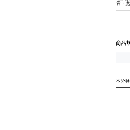
者，處
商品
本分類