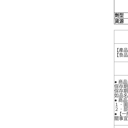
劑型
貨源
【產
【食品業
● 商
保存期
保存期
如品
● 商
１．圖
２．
●【一
關事宜