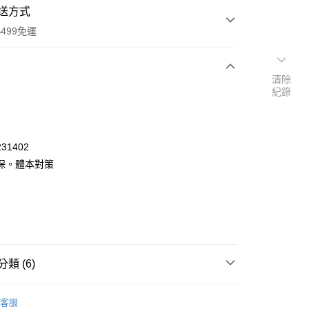
送方式
499免運
清除
紀錄
次付款
付款
31402
保。體本對策
類 (6)
y
覽
❚ 保健商品
DHC
客服