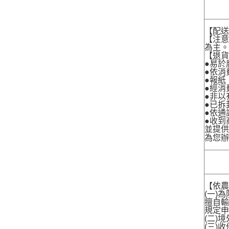
【配
【注
為主
【退
●易於
●依消
●報紙
●經消
●非以
●已拆
●依通
●收到
並提
為您
【依農
(一)
擅自輸
規定申
(二)
(三)