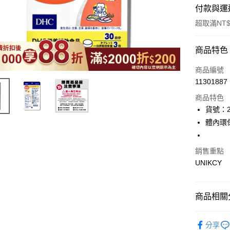
付款與運
超取滿NT$
付款方式
商品特色
icash Pay
商品編號
11301887
信用卡一
商品特色
超商取貨
貨號：2
體內環
LINE Pay
Apple Pay
銷售重點
UNIKCY
街口支付
悠遊付
商品相關分
Google Pa
❚ 品牌總
分享