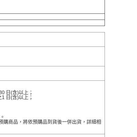
 日(含)以上；
 日(含)以上；
貨。
含有預購商品，將依預購品到貨後一併出貨，詳細相