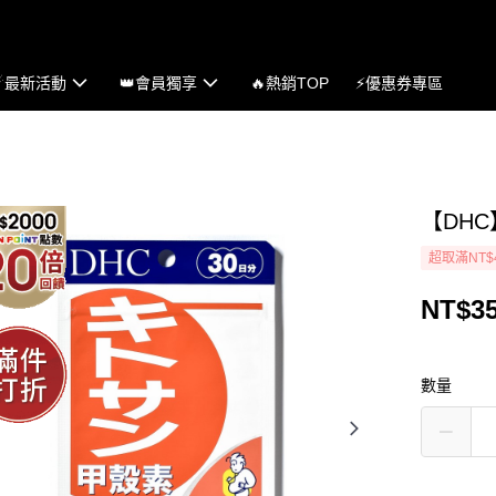
☄最新活動
👑會員獨享
🔥熱銷TOP
⚡優惠券專區
【DHC
超取滿NT$
NT$3
數量