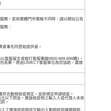
明
貨服務。若與實體門市價格不同時，請以網站公告
貨服務：
費者事先同意始提供者。
留言或撥打客服專線0800-889-898轉1，
勿丟棄，將由UNIKCY客服單位為您協助，盡速
，應符合動物檢疫規定，並依規定申請檢疫。
萬元以下罰金。應施檢疫物之輸入人或代理人未依
處罰。
送輸入之應施檢疫物送交輸出入動物檢疫機關銷燬