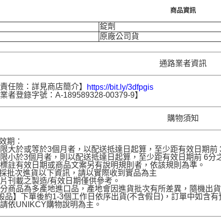
商品資訊
錠劑
原廠公司貨
通路業者資訊
品責任險：詳見商店簡介】
https://bit.ly/3dfpgis
者登錄字號：A-189589328-00379-9】
購物須知
品效期：
限大於或等於3個月者，以配送抵達日起算，至少距有效日期前 30
限小於3個月者，則以配送抵達日起算，至少距有效日期前 6分之1
名標註有效日期或商品文案另有說明規則者，依該規則為準。
品採批次進貨以下資訊，請以實際收到實品為主
片刊載之製造/有效日期僅供參考。
部分商品為多產地進口品，產地會因進貨批次有所差異，隨機出
般品】下單後約1-3個工作日依序出貨(不含假日)，訂單中如
請依UNIKCY購物說明為主。