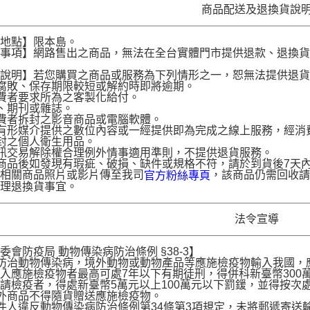
商品配送及退換貨說
送地點】限本島。
意事項】網路售出之商品，無法在全台實體門市提供退款、退換
。
貨說明】若您購買之商品或服務為下列情形之一，恕無法提供退
腐敗、保存期限較短或解約時即將逾期。
費者要求所為之客製化給付。
、期刊或雜誌。
費者拆封之影音商品或電腦軟體。
有形媒介提供之數位內容或一經提供即為完成之線上服務，經消
封之個人衛生用品。
訊交易解除權合理例外情事適用準則，不提供退貨服務。
商品後如發現有瑕疵、破損、缺件或規格不符，請於到貨後7天內以客服
供相關商品照片或影片傳至我司
，該商品仍需回收請
官方粉絲專頁
辦理退換貨事宜。
法令宣導
委會防疫局 動物傳染病防治條例 §38-3】
為防治動物傳染病，境外動物或動物產品等應施檢疫物輸入我國
入應施檢疫物者最高可處7年以下有期徒刑，得併科新臺幣300
請檢疫者，得處新臺幣5萬元以上100萬元以下罰鍰，並得按次
境外商品不得隨貨贈送應施檢疫物。
收件人違反動物傳染病防治條例第34條第3項規定，未將郵遞寄