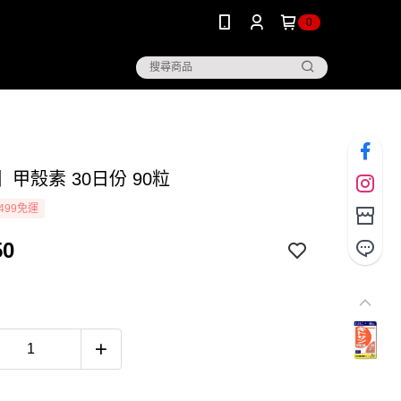
0
】甲殼素 30日份 90粒
499免運
50