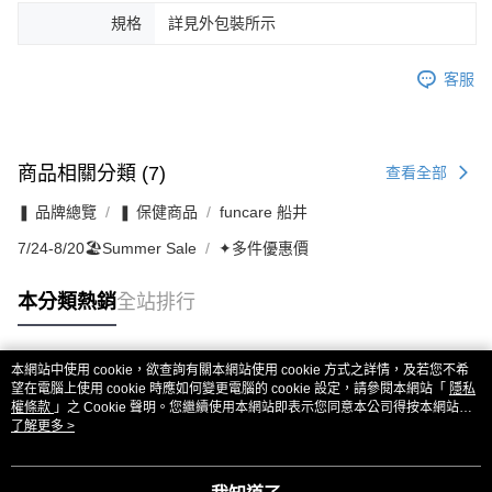
規格
詳見外包裝所示
客服
商品相關分類 (7)
查看全部
❚ 品牌總覽
❚ 保健商品
funcare 船井
7/24-8/20🏖️Summer Sale
✦多件優惠價
本分類熱銷
全站排行
本網站中使用 cookie，欲查詢有關本網站使用 cookie 方式之詳情，及若您不希
熱門標籤
望在電腦上使用 cookie 時應如何變更電腦的 cookie 設定，請參閱本網站「
隱私
權條款
」之 Cookie 聲明。您繼續使用本網站即表示您同意本公司得按本網站使
用條款之 Cookie 聲明使用 cookie。
了解更多 >