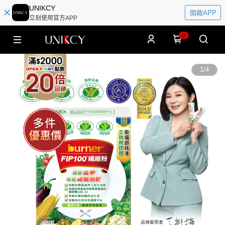
UNIKCY
開啟APP
立刻使用官方APP
0
1
/
4