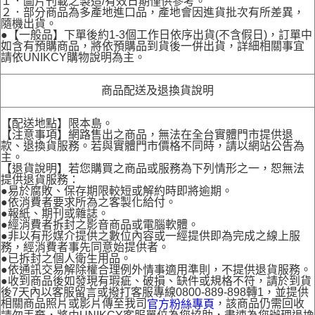
１．圖片刊載之製造/有效日期僅供參考。
２．部分商品為多產地進口品，產地會因進貨批次有所差異，
隨機出貨。
●【一般品】下單後約1-3個工作日依序出貨(不含假日)，訂單中
如含有預購商品，將依預購品到貨後一併出貨，詳細相關事宜
請依UNIKCY購物說明為主。
商品配送及退換貨說明
【配送地點】限本島。
【注意事項】網路售出之商品，無法在全台實體門市提供退
款、退換貨服務。若與實體門市價格不同時，請以網站公告為
主。
【退貨說明】若您購買之商品或服務為下列情形之一，恕無法
提供退貨服務：
●易於腐敗、保存期限較短或解約時即將逾期。
●依消費者要求所為之客製化給付。
●報紙、期刊或雜誌。
●經消費者拆封之影音商品或電腦軟體。
●非以有形媒介提供之數位內容或一經提供即為完成之線上服
務，經消費者事先同意始提供者。
●已拆封之個人衛生用品。
●依通訊交易解除權合理例外情事適用準則，不提供退貨服務。
●收到商品後如發現有瑕疵、破損、缺件或規格不符，請於到貨
後7天內以客服留言或撥打客服專線0800-889-898轉1，並提供
相關商品照片或影片傳至我司
，該商品仍需回收
官方粉絲專頁