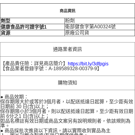
商品資訊
粉劑
劑型
衛部健食字第A00324號
健康食品許可證字號1
原廠公司貨
貨源
通路業者資訊
【產品責任險：詳見商店簡介】
https://bit.ly/3dfpgis
【食品業者登錄字號：A-189589328-00379-9】
購物須知
● 商品效期：
保存期限大於或等於3個月者，以配送抵達日起算，至少距有效
日期前 30 日(含)以上；
保存期限小於3個月者，則以配送抵達日起算，至少距有效日期
前 6分之1 日(含)以上；
如品名標註有效日期或商品文案另有說明規則者，依該規則為
準。
● 商品採批次進貨以下資訊，請以實際收到實品為主