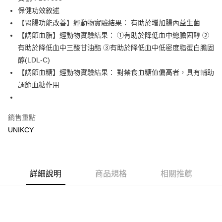
保健功效敘述
Apple Pay
【胃腸功能改善】經動物實驗結果： 有助於增加腸內益生菌
街口支付
【調節血脂】經動物實驗結果： ①有助於降低血中總膽固醇 ②
有助於降低血中三酸甘油酯 ③有助於降低血中低密度脂蛋白膽固
悠遊付
醇(LDL-C)
Google Pay
【調節血糖】經動物實驗結果： 對禁食血糖值偏高者，具有輔助
調節血糖作用
運送方式
7-11取貨付款［需3-5個工作天不含預購商品］
銷售重點
每筆NT$70，滿NT$499(含以上)免運費
UNIKCY
付款後7-11取貨［需3-5個工作天不含預購商品］
每筆NT$70，滿NT$499(含以上)免運費
宅配［需2-3個工作天不含預購商品］
詳細說明
商品規格
相關推薦
每筆NT$100，滿NT$799(含以上)免運費