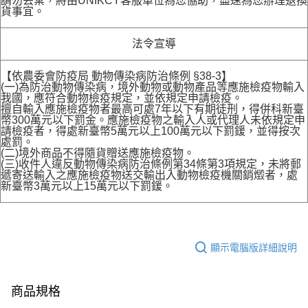
請勿丟棄，將由UNIKCY客服單位為您協助，盡速為您辦理退換
貨事宜。
法令宣導
【依農委會防疫局 動物傳染病防治條例 §38-3】
(一)為防治動物傳染病，境外動物或動物產品等應施檢疫物輸入
我國，應符合動物檢疫規定，並依規定申請檢疫。
擅自輸入應施檢疫物者最高可處7年以下有期徒刑，得併科新臺
幣300萬元以下罰金。應施檢疫物之輸入人或代理人未依規定申
請檢疫者，得處新臺幣5萬元以上100萬元以下罰鍰，並得按次
處罰。
(二)境外商品不得隨貨贈送應施檢疫物。
(三)收件人違反動物傳染病防治條例第34條第3項規定，未將郵
遞寄送輸入之應施檢疫物送交輸出入動物檢疫機關銷燬者，處
新臺幣3萬元以上15萬元以下罰鍰。
顯示電腦版詳細說明
商品規格