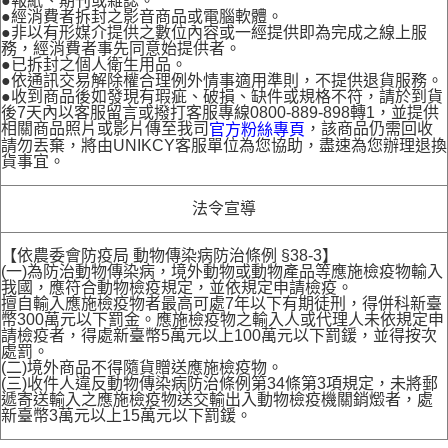
●報紙、期刊或雜誌。
●經消費者拆封之影音商品或電腦軟體。
●非以有形媒介提供之數位內容或一經提供即為完成之線上服
務，經消費者事先同意始提供者。
●已拆封之個人衛生用品。
●依通訊交易解除權合理例外情事適用準則，不提供退貨服務。
●收到商品後如發現有瑕疵、破損、缺件或規格不符，請於到貨
後7天內以客服留言或撥打客服專線0800-889-898轉1，並提供
相關商品照片或影片傳至我司
，該商品仍需回收
官方粉絲專頁
請勿丟棄，將由UNIKCY客服單位為您協助，盡速為您辦理退換
貨事宜。
法令宣導
【依農委會防疫局 動物傳染病防治條例 §38-3】
(一)為防治動物傳染病，境外動物或動物產品等應施檢疫物輸入
我國，應符合動物檢疫規定，並依規定申請檢疫。
擅自輸入應施檢疫物者最高可處7年以下有期徒刑，得併科新臺
幣300萬元以下罰金。應施檢疫物之輸入人或代理人未依規定申
請檢疫者，得處新臺幣5萬元以上100萬元以下罰鍰，並得按次
處罰。
(二)境外商品不得隨貨贈送應施檢疫物。
(三)收件人違反動物傳染病防治條例第34條第3項規定，未將郵
遞寄送輸入之應施檢疫物送交輸出入動物檢疫機關銷燬者，處
新臺幣3萬元以上15萬元以下罰鍰。