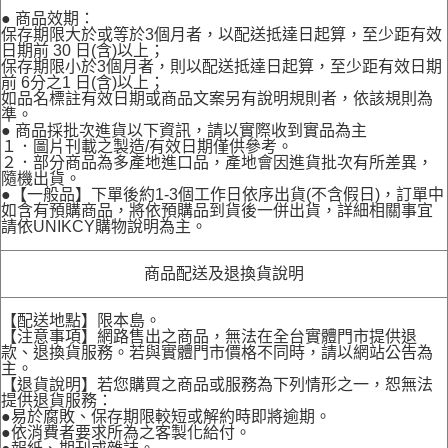
● 商品效期：
保存期限大於或等於3個月者，以配送抵達日起算，至少距有效
日期前 30 日(含)以上；
保存期限小於3個月者，則以配送抵達日起算，至少距有效日期
前 6分之1 日(含)以上；
如品名標註有效日期或商品文案另有說明規則者，依該規則為
準。
● 商品採批次進貨以下資訊，請以實際收到實品為主
１．圖片刊載之製造/有效日期僅供參考。
２．部分商品為多產地進口品，產地會因進貨批次有所差異，
隨機出貨。
●【一般品】下單後約1-3個工作日依序出貨(不含假日)，訂單中
如含有預購商品，將依預購品到貨後一併出貨，詳細相關事宜
請依UNIKCY購物說明為主。
商品配送及退換貨說明
【配送地點】限本島。
【注意事項】網路售出之商品，無法在全台實體門市提供退
款、退換貨服務。若與實體門市價格不同時，請以網站公告為
主。
【退貨說明】若您購買之商品或服務為下列情形之一，恕無法
提供退貨服務：
●易於腐敗、保存期限較短或解約時即將逾期。
●依消費者要求所為之客製化給付。