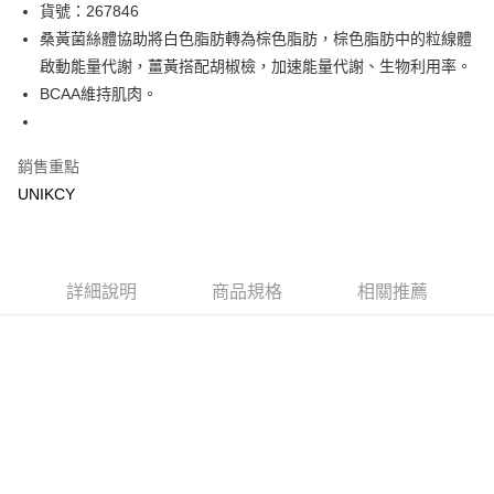
LINE Pay
貨號：267846
桑黃菌絲體協助將白色脂肪轉為棕色脂肪，棕色脂肪中的粒線體
Apple Pay
啟動能量代謝，薑黃搭配胡椒檢，加速能量代謝、生物利用率。
街口支付
BCAA維持肌肉。
悠遊付
銷售重點
Google Pay
UNIKCY
運送方式
7-11取貨付款［需3-5個工作天不含預購商品］
每筆NT$70，滿NT$499(含以上)免運費
詳細說明
商品規格
相關推薦
付款後7-11取貨［需3-5個工作天不含預購商品］
每筆NT$70，滿NT$499(含以上)免運費
宅配［需2-3個工作天不含預購商品］
每筆NT$100，滿NT$799(含以上)免運費