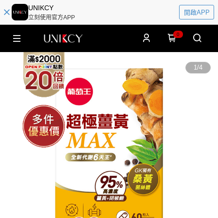
UNIKCY
開啟APP
立刻使用官方APP
0
1
/
4