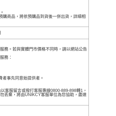
貨。
含有預購商品，將依預購品到貨後一併出貨，詳細相
明
貨服務。若與實體門市價格不同時，請以網站公告
貨服務：
費者事先同意始提供者。
留言或撥打客服專線0800-889-898轉1，
勿丟棄，將由UNIKCY客服單位為您協助，盡速