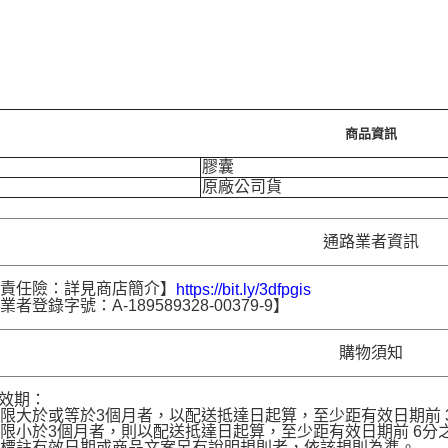
商品資訊
膠囊
原廠公司貨
通路業者資訊
品責任險：詳見商店簡介】
https://bit.ly/3dfpgis
者登錄字號：A-189589328-00379-9】
購物須知
品效期：
限大於或等於3個月者，以配送抵達日起算，至少距有效日期前 30
限小於3個月者，則以配送抵達日起算，至少距有效日期前 6分之1
名標註有效日期或商品文案另有說明規則者，依該規則為準。