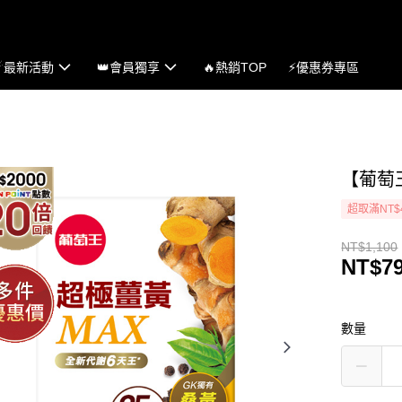
☄最新活動
👑會員獨享
🔥熱銷TOP
⚡優惠券專區
【葡萄
超取滿NT$
NT$1,100
NT$7
數量