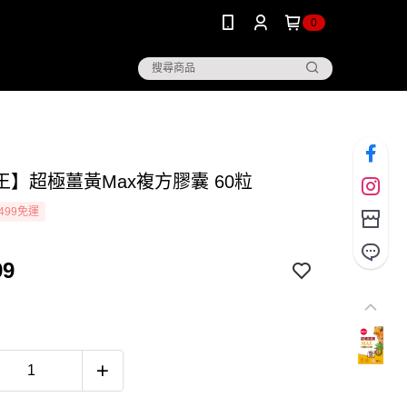
0
王】超極薑黃Max複方膠囊 60粒
499免運
99