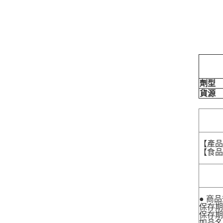
劑型
貨源
【產
【食品業
● 商
保存期
保存期
如品