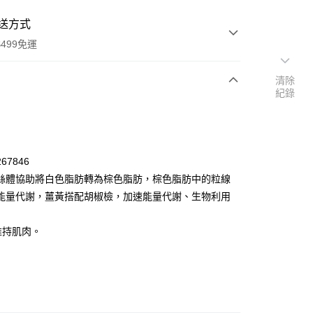
送方式
499免運
清除
紀錄
次付款
付款
67846
絲體協助將白色脂肪轉為棕色脂肪，棕色脂肪中的粒線
能量代謝，薑黃搭配胡椒檢，加速能量代謝、生物利用
A維持肌肉。
y