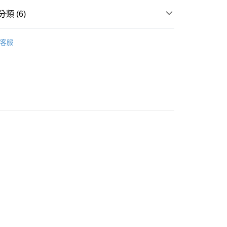
類 (6)
貨付款［需3-5個工作天不含預購商品］
覽
❚ 保健商品
葡萄王
客服
0，滿NT$499(含以上)免運費
🏖️Summer Sale
✦多件優惠價
11取貨［需3-5個工作天不含預購商品］
POINT點數換券
0，滿NT$499(含以上)免運費
享優惠⚡
-3個工作天不含預購商品］
品
成人保健
00，滿NT$799(含以上)免運費
品
品牌
葡萄王