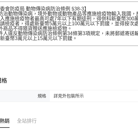
委會防疫局 動物傳染病防治條例 §38-3】
為防治動物傳染病，境外動物或動物產品等應施檢疫物輸入我國
入應施檢疫物者最高可處7年以下有期徒刑，得併科新臺幣300
請檢疫者，得處新臺幣5萬元以上100萬元以下罰鍰，並得按次
境外商品不得隨貨贈送應施檢疫物。
收件人違反動物傳染病防治條例第34條第3項規定，未將郵遞寄
新臺幣3萬元以上15萬元以下罰鍰。
規格
規格
詳見外包裝所示
熱銷
全站排行