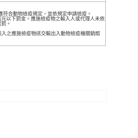
，應符合動物檢疫規定，並依規定申請檢疫。
萬元以下罰金。應施檢疫物之輸入人或代理人未依
處罰。
送輸入之應施檢疫物送交輸出入動物檢疫機關銷燬