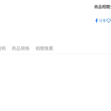
商品相關分
運送方式
7-11取
❚ 品牌總
分享
每筆NT$7
7/24-8/20
付款後7-
🪙OPEN
每筆NT$7
⚡新品上市
宅配［需2
說明
商品規格
相關推薦
❚ 保健商
每筆NT$1
❚ 保健商