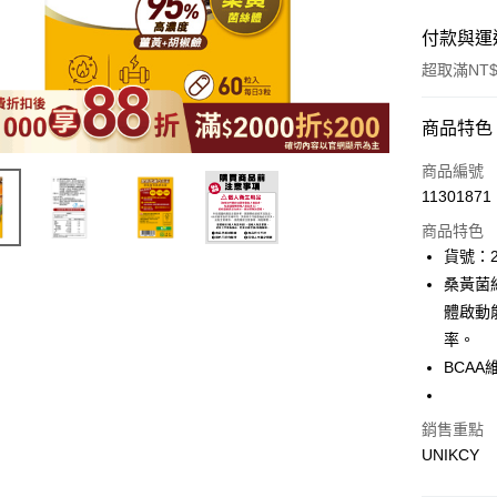
付款與運
超取滿NT$
付款方式
商品特色
icash Pay
商品編號
11301871
信用卡一
商品特色
超商取貨
貨號：2
桑黃菌
LINE Pay
體啟動
Apple Pay
率。
BCA
街口支付
悠遊付
銷售重點
Google Pa
UNIKCY