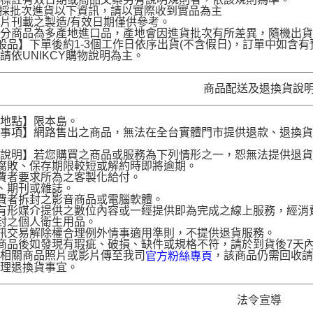
品採批次進貨以下資訊，請以實際收到實品為主
片刊載之製造/有效日期僅供參考。
部分商品為多產地進口品，產地會因進貨批次有所差異，隨機出
般品】下單後約1-3個工作日依序出貨(不含假日)，訂單中如
請依UNIKCY購物說明為主。
商品配送及退換貨說
送地點】限本島。
意事項】網路售出之商品，無法在全台實體門市提供退款、退換
。
貨說明】若您購買之商品或服務為下列情形之一，恕無法提供退
腐敗、保存期限較短或解約時即將逾期。
費者要求所為之客製化給付。
、期刊或雜誌。
費者拆封之影音商品或電腦軟體。
有形媒介提供之數位內容或一經提供即為完成之線上服務，經消
封之個人衛生用品。
訊交易解除權合理例外情事適用準則，不提供退貨服務。
商品後如發現有瑕疵、破損、缺件或規格不符，請於到貨後7天內以客服
供相關商品照片或影片傳至我司
，該商品仍需回收請
官方粉絲專頁
辦理退換貨事宜。
法令宣導