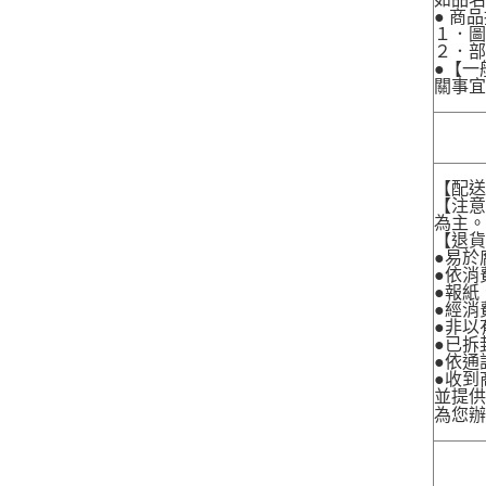
● 商
１．圖
２．
●【一
關事宜
【配
【注
為主
【退
●易於
●依消
●報紙
●經消
●非以
●已拆
●依通
●收到
並提
為您