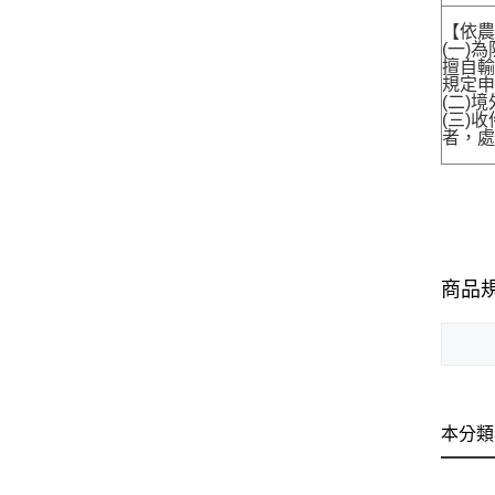
【依農
(一)
擅自輸
規定申
(二)
(三)
者，處
商品
本分類