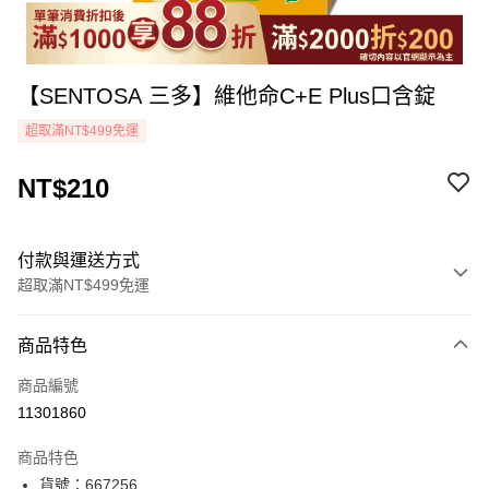
【SENTOSA 三多】維他命C+E Plus口含錠
超取滿NT$499免運
NT$210
付款與運送方式
超取滿NT$499免運
付款方式
商品特色
icash Pay
商品編號
信用卡一次付款
11301860
超商取貨付款
商品特色
LINE Pay
貨號：667256