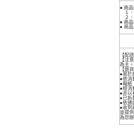
● 商
１．
２．
● 商
● 商
【配
【注
為主
【退
●易於
●依消
●報紙
●經消
●非以
●已拆
●依通
●收到
並提
為您