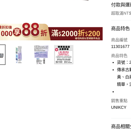
付款與運
超取滿NT$
付款方式
商品特色
icash Pay
商品編號
11301677
信用卡一
商品特色
超商取貨
貨號：2
傳承古
LINE Pay
黃、白
Apple Pay
精華，
街口支付
銷售重點
悠遊付
UNIKCY
Google Pa
商品相關分