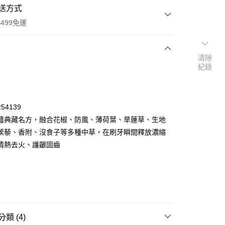
送方式
499免運
清除
紀錄
次付款
付款
54139
籍典藏名方，融合花椒、防風、薄荷葉、旱蓮草、生地
蒺藜、香附、沒食子等多種中草，在刷牙瞬間釋放濃縮
清熱去火、護齦固齒
y
類 (4)