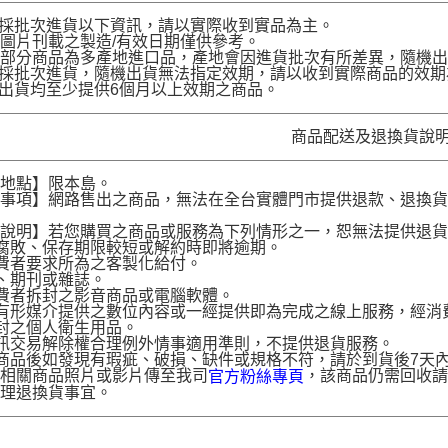
品採批次進貨以下資訊，請以實際收到實品為主。
圖片刊載之製造/有效日期僅供參考。
部分商品為多產地進口品，產地會因進貨批次有所差異，隨機出
品採批次進貨，隨機出貨無法指定效期，請以收到實際商品的效期
品出貨均至少提供6個月以上效期之商品。
商品配送及退換貨說
送地點】限本島。
意事項】網路售出之商品，無法在全台實體門市提供退款、退換
。
貨說明】若您購買之商品或服務為下列情形之一，恕無法提供退
腐敗、保存期限較短或解約時即將逾期。
費者要求所為之客製化給付。
、期刊或雜誌。
費者拆封之影音商品或電腦軟體。
有形媒介提供之數位內容或一經提供即為完成之線上服務，經消
封之個人衛生用品。
訊交易解除權合理例外情事適用準則，不提供退貨服務。
商品後如發現有瑕疵、破損、缺件或規格不符，請於到貨後7天內以客服
供相關商品照片或影片傳至我司
，該商品仍需回收請
官方粉絲專頁
辦理退換貨事宜。