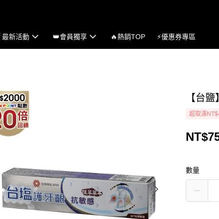
☄最新活動
👑會員獨享
🔥熱銷TOP
⚡優惠券專區
【台鹽
超取滿NT$
NT$7
數量