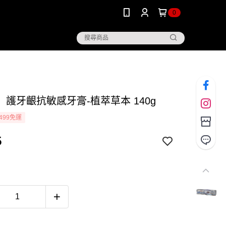
0
】護牙齦抗敏感牙膏-植萃草本 140g
499免運
5