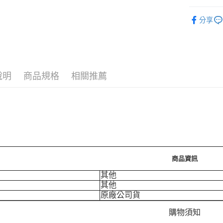
運送方式
❚ 口腔潔
分享
7-11取
🪙OPEN
每筆NT$7
⚡新品上市
付款後7-
❚ 口腔潔
每筆NT$7
說明
商品規格
相關推薦
宅配［需2
每筆NT$1
商品資訊
其他
其他
原廠公司貨
購物須知