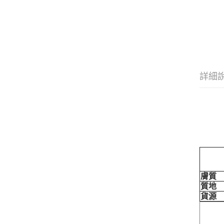
詳細
膚質
質地
貨源