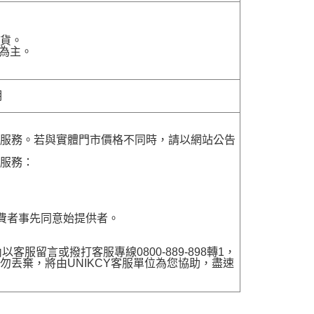
貨。
為主。
明
貨服務。若與實體門市價格不同時，請以網站公告
貨服務：
費者事先同意始提供者。
留言或撥打客服專線0800-889-898轉1，
勿丟棄，將由UNIKCY客服單位為您協助，盡速