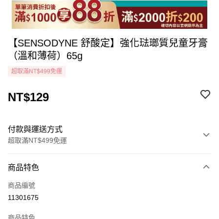
【SENSODYNE 舒酸定】強化琺瑯質兒童牙膏
（溫和薄荷）65g
超取滿NT$499免運
NT$129
付款與運送方式
超取滿NT$499免運
付款方式
商品特色
icash Pay
商品編號
信用卡一次付款
11301675
超商取貨付款
商品特色