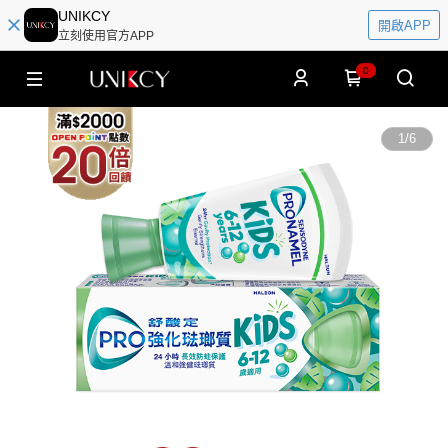
UNIKCY
開啟APP
立刻使用官方APP
0
1
/
6