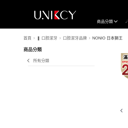
商品分類
首頁
❚ 口腔潔牙
口腔潔牙品牌
NONIO 日本獅王
商品分類
所有分類