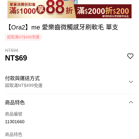
【Ora2】me 愛樂齒微觸感牙刷軟毛 單支
超取滿NT$499免運
NT$99
NT$69
付款與運送方式
超取滿NT$499免運
付款方式
商品特色
icash Pay
商品編號
信用卡一次付款
11301660
超商取貨付款
商品特色