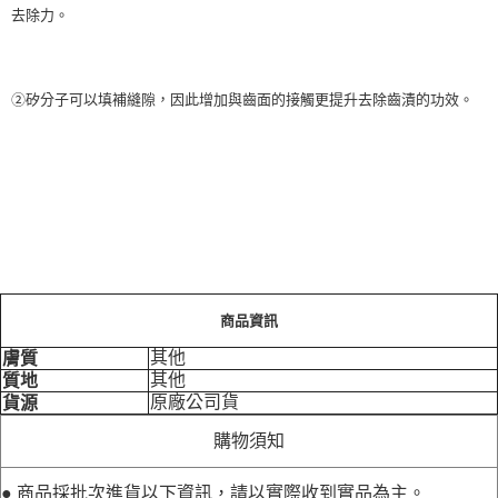
去除力。
②矽分子可以填補縫隙，因此增加與齒面的接觸更提升去除齒漬的功效。
商品資訊
其他
膚質
其他
質地
原廠公司貨
貨源
購物須知
● 商品採批次進貨以下資訊，請以實際收到實品為主。