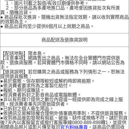
１．圖片刊載之製造/有效日期僅供參考。
２．部分商品為多產地進口品，產地會因進貨批次有所差
異，隨機出貨。
● 商品採批次進貨，隨機出貨無法指定效期，請以收到實際商品
的效期為主。
● 商品出貨均至少提供6個月以上效期之商品。
商品配送及退換貨說明
【配送地點】限本島。
【注意事項】網路售出之商品，無法在全台實體門市提供退
款、退換貨服務。若與實體門市價格不同時，請以網站公告為
主。
【退貨說明】若您購買之商品或服務為下列情形之一，恕無法
提供退貨服務：
●易於腐敗、保存期限較短或解約時即將逾期。
●依消費者要求所為之客製化給付。
●報紙、期刊或雜誌。
●經消費者拆封之影音商品或電腦軟體。
●非以有形媒介提供之數位內容或一經提供即為完成之線上服
務，經消費者事先同意始提供者。
●已拆封之個人衛生用品。
●依通訊交易解除權合理例外情事適用準則，不提供退貨服務。
●收到商品後如發現有瑕疵、破損、缺件或規格不符，請於到貨
後7天內以客服留言或撥打客服專線0800-889-898轉1，並提供
相關商品照片或影片傳至我司
，該商品仍需回收
官方粉絲專頁