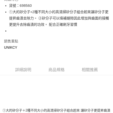
LINE Pay
貨號：698560
①大的矽分子+2種不同大小的高清掃矽分子組合起來讓矽分子更
Apple Pay
提昇齒漬去除力。 ②矽分子可以填補縫隙因此增加與齒面的接觸
街口支付
更提升去除齒漬的功效。 配合正確刷牙習慣
悠遊付
銷售重點
Google Pay
UNIKCY
運送方式
7-11取貨付款［需3-5個工作天不含預購商品］
每筆NT$70，滿NT$499(含以上)免運費
詳細說明
商品規格
相關推薦
付款後7-11取貨［需3-5個工作天不含預購商品］
每筆NT$70，滿NT$499(含以上)免運費
宅配［需2-3個工作天不含預購商品］
每筆NT$100，滿NT$799(含以上)免運費
①大的矽分子＋2種不同大小的高清掃矽分子組合起來 讓矽分子更提昇齒漬