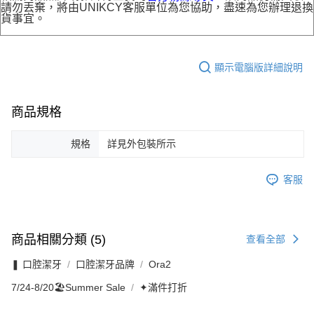
請勿丟棄，將由UNIKCY客服單位為您協助，盡速為您辦理退換
貨事宜。
顯示電腦版詳細說明
商品規格
規格
詳見外包裝所示
客服
商品相關分類 (5)
查看全部
❚ 口腔潔牙
口腔潔牙品牌
Ora2
7/24-8/20🏖️Summer Sale
✦滿件打折