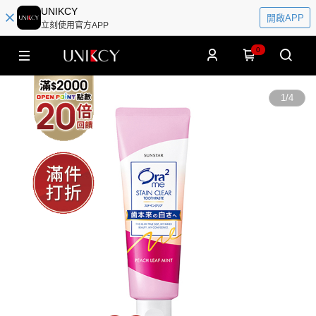
UNIKCY
開啟APP
立刻使用官方APP
0
1
/
4