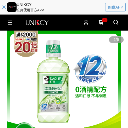
UNIKCY
開啟APP
立刻使用官方APP
0
1
/
6