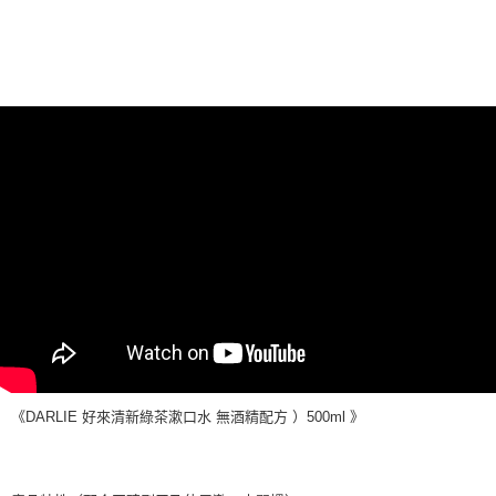
《DARLIE 好來清新綠茶漱口水 無酒精配方 ）500ml 》