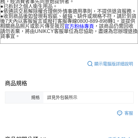
務，經消費者事先同意始提供者。
●已拆封之個人衛生用品。
●依通訊交易解除權合理例外情事適用準則，不提供退貨服務。
●收到商品後如發現有瑕疵、破損、缺件或規格不符，請於到貨
後7天內以客服留言或撥打客服專線0800-889-898轉1，並提供
相關商品照片或影片傳至我司
，該商品仍需回收
官方粉絲專頁
請勿丟棄，將由UNIKCY客服單位為您協助，盡速為您辦理退換
貨事宜。
顯示電腦版詳細說明
商品規格
規格
詳見外包裝所示
客服