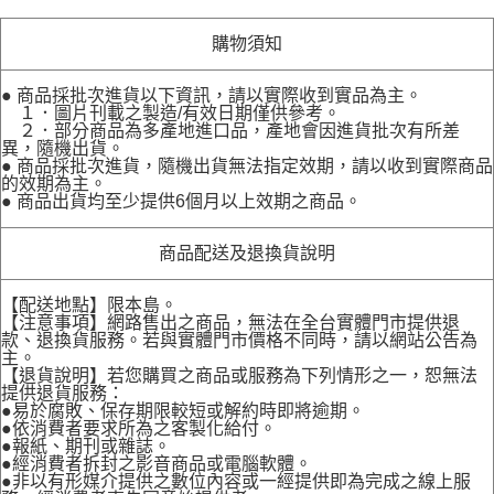
購物須知
● 商品採批次進貨以下資訊，請以實際收到實品為主。
１．圖片刊載之製造/有效日期僅供參考。
２．部分商品為多產地進口品，產地會因進貨批次有所差
異，隨機出貨。
● 商品採批次進貨，隨機出貨無法指定效期，請以收到實際商品
的效期為主。
● 商品出貨均至少提供6個月以上效期之商品。
商品配送及退換貨說明
【配送地點】限本島。
【注意事項】網路售出之商品，無法在全台實體門市提供退
款、退換貨服務。若與實體門市價格不同時，請以網站公告為
主。
【退貨說明】若您購買之商品或服務為下列情形之一，恕無法
提供退貨服務：
●易於腐敗、保存期限較短或解約時即將逾期。
●依消費者要求所為之客製化給付。
●報紙、期刊或雜誌。
●經消費者拆封之影音商品或電腦軟體。
●非以有形媒介提供之數位內容或一經提供即為完成之線上服