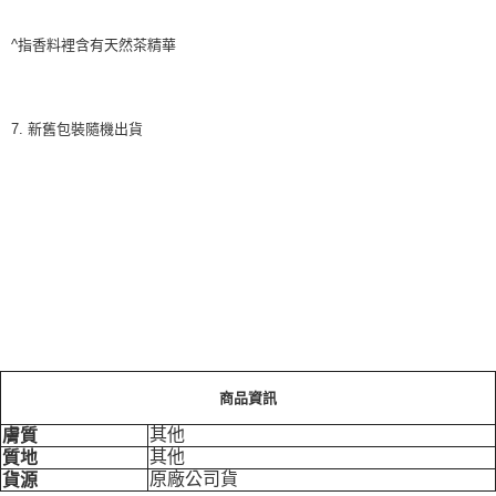
^指香料裡含有天然茶精華
7. 新舊包裝隨機出貨
商品資訊
其他
膚質
其他
質地
原廠公司貨
貨源