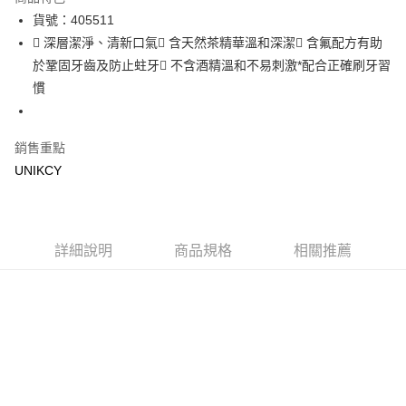
LINE Pay
貨號：405511
 深層潔淨、清新口氣 含天然茶精華溫和深潔 含氟配方有助
Apple Pay
於鞏固牙齒及防止蛀牙 不含酒精溫和不易刺激*配合正確刷牙習
街口支付
慣
悠遊付
銷售重點
Google Pay
UNIKCY
運送方式
7-11取貨付款［需3-5個工作天不含預購商品］
每筆NT$70，滿NT$499(含以上)免運費
詳細說明
商品規格
相關推薦
付款後7-11取貨［需3-5個工作天不含預購商品］
每筆NT$70，滿NT$499(含以上)免運費
宅配［需2-3個工作天不含預購商品］
每筆NT$100，滿NT$799(含以上)免運費