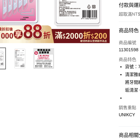
付款與運
超取滿NT$
付款方式
商品特色
icash Pay
商品編號
11301598
信用卡一
商品特色
超商取貨
貨號：7
清潔雅
LINE Pay
將牙間
Apple Pay
垢清潔
街口支付
銷售重點
悠遊付
UNIKCY
Google Pa
商品相關分