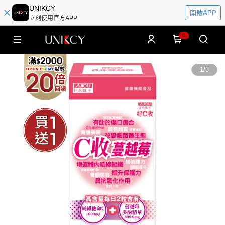
UNIKCY
開啟APP
立刻使用官方APP
0
1
/
3