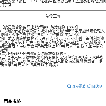
請勿丟棄，將由UNIKCY客服單位為您協助，盡速為您辦理退換
貨事宜。
法令宣導
【依農委會防疫局 動物傳染病防治條例 §38-3】
(一)為防治動物傳染病，境外動物或動物產品等應施檢疫物輸入
我國，應符合動物檢疫規定，並依規定申請檢疫。
擅自輸入應施檢疫物者最高可處7年以下有期徒刑，得併科新臺
幣300萬元以下罰金。應施檢疫物之輸入人或代理人未依規定申
請檢疫者，得處新臺幣5萬元以上100萬元以下罰鍰，並得按次
處罰。
(二)境外商品不得隨貨贈送應施檢疫物。
(三)收件人違反動物傳染病防治條例第34條第3項規定，未將郵
遞寄送輸入之應施檢疫物送交輸出入動物檢疫機關銷燬者，處
新臺幣3萬元以上15萬元以下罰鍰。
顯示電腦版詳細說明
商品規格