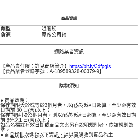
商品資訊
咀嚼錠
劑型
原廠公司貨
貨源
通路業者資訊
【產品責任險：詳見商店簡介】
https://bit.ly/3dfpgis
【食品業者登錄字號：A-189589328-00379-9】
購物須知
● 商品效期：
保存期限大於或等於3個月者，以配送抵達日起算，至少距有效
日期前 30 日(含)以上；
保存期限小於3個月者，則以配送抵達日起算，至少距有效日期
前 6分之1 日(含)以上；
如品名標註有效日期或商品文案另有說明規則者，依該規則為
準。
● 商品採批次進貨以下資訊，請以實際收到實品為主