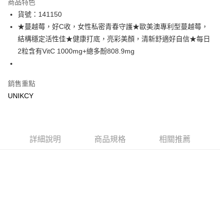
商品特色
LINE Pay
貨號：141150
★蔓越莓，好C收，女性私密青春守護★歐美澳專利型蔓越莓，
Apple Pay
結構穩定活性佳★健康打底，亮彩美顏，清新舒適好自信★每日
街口支付
2粒含有VitC 1000mg+總多酚808.9mg
悠遊付
銷售重點
Google Pay
UNIKCY
運送方式
7-11取貨付款［需3-5個工作天不含預購商品］
每筆NT$70，滿NT$499(含以上)免運費
詳細說明
商品規格
相關推薦
付款後7-11取貨［需3-5個工作天不含預購商品］
每筆NT$70，滿NT$499(含以上)免運費
宅配［需2-3個工作天不含預購商品］
每筆NT$100，滿NT$799(含以上)免運費