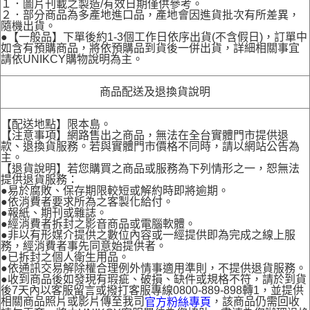
１．圖片刊載之製造/有效日期僅供參考。
２．部分商品為多產地進口品，產地會因進貨批次有所差異，
隨機出貨。
●【一般品】下單後約1-3個工作日依序出貨(不含假日)，訂單中
如含有預購商品，將依預購品到貨後一併出貨，詳細相關事宜
請依UNIKCY購物說明為主。
商品配送及退換貨說明
【配送地點】限本島。
【注意事項】網路售出之商品，無法在全台實體門市提供退
款、退換貨服務。若與實體門市價格不同時，請以網站公告為
主。
【退貨說明】若您購買之商品或服務為下列情形之一，恕無法
提供退貨服務：
●易於腐敗、保存期限較短或解約時即將逾期。
●依消費者要求所為之客製化給付。
●報紙、期刊或雜誌。
●經消費者拆封之影音商品或電腦軟體。
●非以有形媒介提供之數位內容或一經提供即為完成之線上服
務，經消費者事先同意始提供者。
●已拆封之個人衛生用品。
●依通訊交易解除權合理例外情事適用準則，不提供退貨服務。
●收到商品後如發現有瑕疵、破損、缺件或規格不符，請於到貨
後7天內以客服留言或撥打客服專線0800-889-898轉1，並提供
相關商品照片或影片傳至我司
，該商品仍需回收
官方粉絲專頁