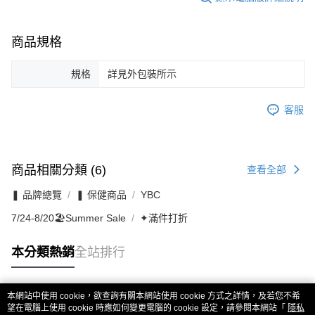
商品規格
規格
詳見外包裝所示
客服
商品相關分類 (6)
查看全部
❚ 品牌總覽
❚ 保健商品
YBC
7/24-8/20🏖️Summer Sale
✦滿件打折
本分類熱銷
全站排行
本網站中使用 cookie，欲查詢有關本網站使用 cookie 方式之詳情，及若您不希
熱門標籤
望在電腦上使用 cookie 時應如何變更電腦的 cookie 設定，請參閱本網站「
隱私