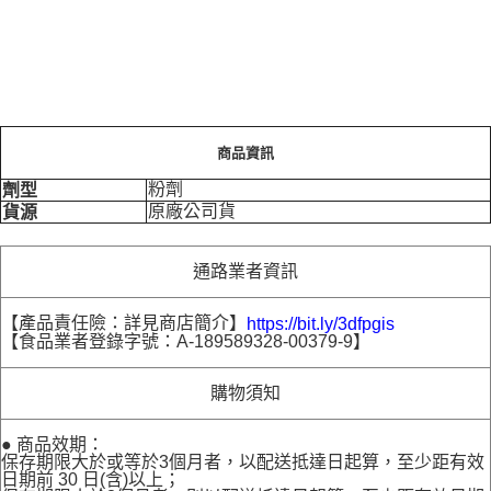
商品資訊
粉劑
劑型
原廠公司貨
貨源
通路業者資訊
【產品責任險：詳見商店簡介】
https://bit.ly/3dfpgis
【食品業者登錄字號：A-189589328-00379-9】
購物須知
● 商品效期：
保存期限大於或等於3個月者，以配送抵達日起算，至少距有效
日期前 30 日(含)以上；