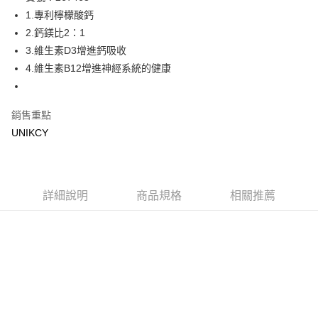
1.專利檸檬酸鈣
Apple Pay
2.鈣鎂比2：1
街口支付
3.維生素D3增進鈣吸收
4.維生素B12增進神經系統的健康
悠遊付
Google Pay
銷售重點
UNIKCY
運送方式
7-11取貨付款［需3-5個工作天不含預購商品］
每筆NT$70，滿NT$499(含以上)免運費
詳細說明
商品規格
相關推薦
付款後7-11取貨［需3-5個工作天不含預購商品］
每筆NT$70，滿NT$499(含以上)免運費
宅配［需2-3個工作天不含預購商品］
每筆NT$100，滿NT$799(含以上)免運費