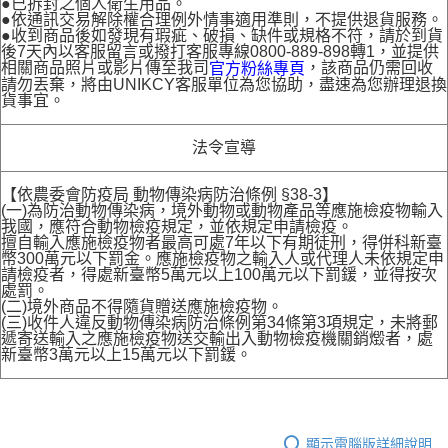
●已拆封之個人衛生用品。
●依通訊交易解除權合理例外情事適用準則，不提供退貨服務。
●收到商品後如發現有瑕疵、破損、缺件或規格不符，請於到貨
後7天內以客服留言或撥打客服專線0800-889-898轉1，並提供
相關商品照片或影片傳至我司
，該商品仍需回收
官方粉絲專頁
請勿丟棄，將由UNIKCY客服單位為您協助，盡速為您辦理退換
貨事宜。
法令宣導
【依農委會防疫局 動物傳染病防治條例 §38-3】
(一)為防治動物傳染病，境外動物或動物產品等應施檢疫物輸入
我國，應符合動物檢疫規定，並依規定申請檢疫。
擅自輸入應施檢疫物者最高可處7年以下有期徒刑，得併科新臺
幣300萬元以下罰金。應施檢疫物之輸入人或代理人未依規定申
請檢疫者，得處新臺幣5萬元以上100萬元以下罰鍰，並得按次
處罰。
(二)境外商品不得隨貨贈送應施檢疫物。
(三)收件人違反動物傳染病防治條例第34條第3項規定，未將郵
遞寄送輸入之應施檢疫物送交輸出入動物檢疫機關銷燬者，處
新臺幣3萬元以上15萬元以下罰鍰。
顯示電腦版詳細說明