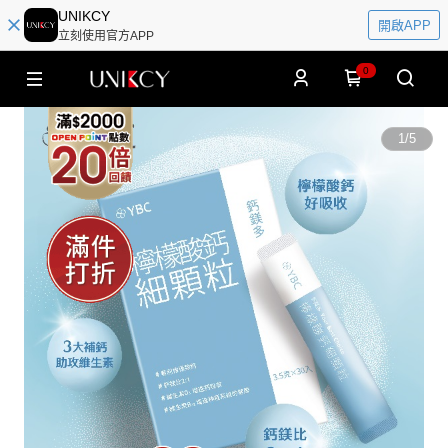
UNIKCY
開啟APP
立刻使用官方APP
0
1
/
5