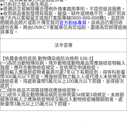
●已拆封之個人衛生用品。
●依通訊交易解除權合理例外情事適用準則，不提供退貨服務。
●收到商品後如發現有瑕疵、破損、缺件或規格不符，請於到貨
後7天內以客服留言或撥打客服專線0800-889-898轉1，並提供
相關商品照片或影片傳至我司
，該商品仍需回收
官方粉絲專頁
請勿丟棄，將由UNIKCY客服單位為您協助，盡速為您辦理退換
貨事宜。
法令宣導
【依農委會防疫局 動物傳染病防治條例 §38-3】
(一)為防治動物傳染病，境外動物或動物產品等應施檢疫物輸入
我國，應符合動物檢疫規定，並依規定申請檢疫。
擅自輸入應施檢疫物者最高可處7年以下有期徒刑，得併科新臺
幣300萬元以下罰金。應施檢疫物之輸入人或代理人未依規定申
請檢疫者，得處新臺幣5萬元以上100萬元以下罰鍰，並得按次
處罰。
(二)境外商品不得隨貨贈送應施檢疫物。
(三)收件人違反動物傳染病防治條例第34條第3項規定，未將郵
遞寄送輸入之應施檢疫物送交輸出入動物檢疫機關銷燬者，處
新臺幣3萬元以上15萬元以下罰鍰。