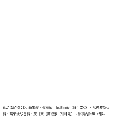
食品添加物：DL-蘋果酸、檸檬酸、抗壞血酸（維生素C）、荔枝液態香
料、蘋果液態香料、蔗甘寶［蔗糖素（甜味劑）、醋磺內酯鉀（甜味