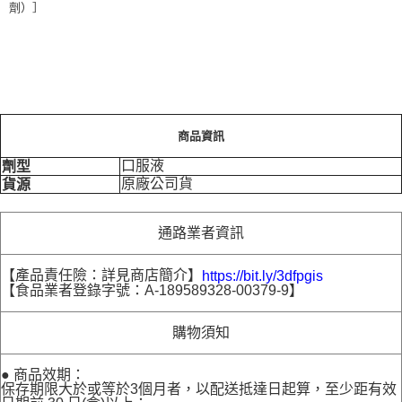
劑）］
商品資訊
口服液
劑型
原廠公司貨
貨源
通路業者資訊
【產品責任險：詳見商店簡介】
https://bit.ly/3dfpgis
【食品業者登錄字號：A-189589328-00379-9】
購物須知
● 商品效期：
保存期限大於或等於3個月者，以配送抵達日起算，至少距有效