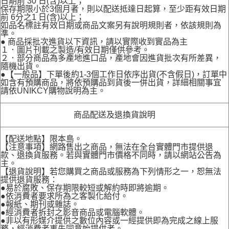
日期前 30 日(含)以上；
保存期限小於3個月者，則以配送抵達日起算，至少距有效日期
前 6分之1 日(含)以上；
如品名標註有效日期或商品文案另有說明規則者，依該規則為
準。
● 商品採批次進貨以下資訊，請以實際收到實品為主
１．圖片刊載之製造/有效日期僅供參考。
２．部分商品為多產地進口品，產地會因進貨批次有所差異，
隨機出貨。
●【一般品】下單後約1-3個工作日依序出貨(不含假日)，訂單中
如含有預購商品，將依預購品到貨後一併出貨，詳細相關事宜
請依UNIKCY購物說明為主。
商品配送及退換貨說明
【配送地點】限本島。
【注意事項】網路售出之商品，無法在全台實體門市提供退
款、退換貨服務。若與實體門市價格不同時，請以網站公告為
主。
【退貨說明】若您購買之商品或服務為下列情形之一，恕無法
提供退貨服務：
●易於腐敗、保存期限較短或解約時即將逾期。
●依消費者要求所為之客製化給付。
●報紙、期刊或雜誌。
●經消費者拆封之影音商品或電腦軟體。
●非以有形媒介提供之數位內容或一經提供即為完成之線上服
務，經消費者事先同意始提供者。