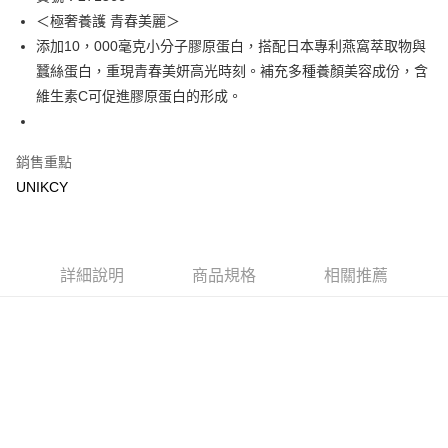
＜極奢養護 青春美麗＞
Apple Pay
添加10，000毫克小分子膠原蛋白，搭配日本專利燕窩萃取物與
街口支付
蠶絲蛋白，重現青春美妍高光時刻。補充多種養顏美容成份，含
維生素C可促進膠原蛋白的形成。
悠遊付
Google Pay
銷售重點
UNIKCY
運送方式
7-11取貨付款［需3-5個工作天不含預購商品］
每筆NT$70，滿NT$499(含以上)免運費
詳細說明
商品規格
相關推薦
付款後7-11取貨［需3-5個工作天不含預購商品］
每筆NT$70，滿NT$499(含以上)免運費
宅配［需2-3個工作天不含預購商品］
每筆NT$100，滿NT$799(含以上)免運費