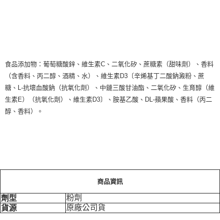
食品添加物：葡萄糖酸鋅、維生素C、二氧化矽、蔗糖素（甜味劑）、香料
（含香料、丙二醇、酒精、水）、維生素D3〔辛烯基丁二酸鈉澱粉、蔗
糖、L-抗壞血酸鈉（抗氧化劑）、中鏈三酸甘油酯、二氧化矽、生育醇（維
生素E）（抗氧化劑）、維生素D3〕、胺基乙酸、DL-蘋果酸、香料（丙二
醇、香料）。
商品資訊
粉劑
劑型
原廠公司貨
貨源