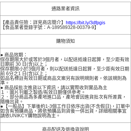
通路業者資訊
【產品責任險：詳見商店簡介】
https://bit.ly/3dfpgis
【食品業者登錄字號：A-189589328-00379-9】
購物須知
● 商品效期：
保存期限大於或等於3個月者，以配送抵達日起算，至少距有效
日期前 30 日(含)以上；
保存期限小於3個月者，則以配送抵達日起算，至少距有效日期
前 6分之1 日(含)以上；
如品名標註有效日期或商品文案另有說明規則者，依該規則為
準。
● 商品採批次進貨以下資訊，請以實際收到實品為主
１．圖片刊載之製造/有效日期僅供參考。
２．部分商品為多產地進口品，產地會因進貨批次有所差異，
隨機出貨。
●【一般品】下單後約1-3個工作日依序出貨(不含假日)，訂單中
如含有預購商品，將依預購品到貨後一併出貨，詳細相關事宜
請依UNIKCY購物說明為主。
商品配送及退換貨說明