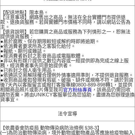
【配送地點】限本島。
【注意事項】網路售出之商品，無法在全台實體門市提供退
款、退換貨服務。若與實體門市價格不同時，請以網站公告為
主。
【退貨說明】若您購買之商品或服務為下列情形之一，恕無法
提供退貨服務：
●易於腐敗、保存期限較短或解約時即將逾期。
●依消費者要求所為之客製化給付。
●報紙、期刊或雜誌。
●經消費者拆封之影音商品或電腦軟體。
●非以有形媒介提供之數位內容或一經提供即為完成之線上服
務，經消費者事先同意始提供者。
●已拆封之個人衛生用品。
●依通訊交易解除權合理例外情事適用準則，不提供退貨服務。
●收到商品後如發現有瑕疵、破損、缺件或規格不符，請於到貨
後7天內以客服留言或撥打客服專線0800-889-898轉1，並提供
相關商品照片或影片傳至我司
，該商品仍需回收
官方粉絲專頁
請勿丟棄，將由UNIKCY客服單位為您協助，盡速為您辦理退換
貨事宜。
法令宣導
【依農委會防疫局 動物傳染病防治條例 §38-3】
(一)為防治動物傳染病，境外動物或動物產品等應施檢疫物輸入