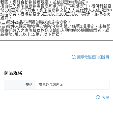
我國，應符合動物檢疫規定，並依規定申請檢疫。
擅自輸入應施檢疫物者最高可處7年以下有期徒刑，得併科新臺
幣300萬元以下罰金。應施檢疫物之輸入人或代理人未依規定申
請檢疫者，得處新臺幣5萬元以上100萬元以下罰鍰，並得按次
處罰。
(二)境外商品不得隨貨贈送應施檢疫物。
(三)收件人違反動物傳染病防治條例第34條第3項規定，未將郵
遞寄送輸入之應施檢疫物送交輸出入動物檢疫機關銷燬者，處
新臺幣3萬元以上15萬元以下罰鍰。
顯示電腦版詳細說明
商品規格
規格
詳見外包裝所示
客服