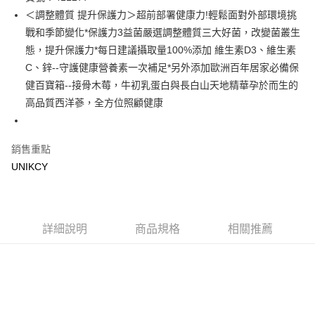
＜調整體質 提升保護力＞超前部署健康力!輕鬆面對外部環境挑
Apple Pay
戰和季節變化*保護力3益菌嚴選調整體質三大好菌，改變菌叢生
街口支付
態，提升保護力*每日建議攝取量100%添加 維生素D3、維生素
C、鋅--守護健康營養素一次補足*另外添加歐洲百年居家必備保
悠遊付
健百寶箱--接骨木莓，牛初乳蛋白與長白山天地精華孕於而生的
Google Pay
高品質西洋蔘，全方位照顧健康
運送方式
銷售重點
7-11取貨付款［需3-5個工作天不含預購商品］
UNIKCY
每筆NT$70，滿NT$499(含以上)免運費
付款後7-11取貨［需3-5個工作天不含預購商品］
每筆NT$70，滿NT$499(含以上)免運費
詳細說明
商品規格
相關推薦
宅配［需2-3個工作天不含預購商品］
每筆NT$100，滿NT$799(含以上)免運費