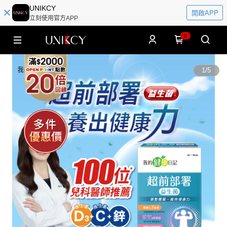
UNIKCY
開啟APP
立刻使用官方APP
0
1
/
5