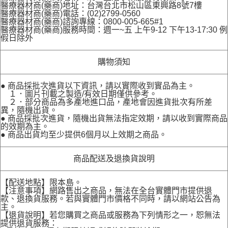
醫療器材商(藥商)地址：台灣台北市松山區東興路8號7樓
醫療器材商(藥商)電話：(02)2799-0560
醫療器材商(藥商)諮詢專線：0800-005-665#1
醫療器材商(藥商)服務時間：週一~五 上午9-12 下午13-17:30 例
假日除外
購物須知
● 商品採批次進貨以下資訊，請以實際收到實品為主。
１．圖片刊載之製造/有效日期僅供參考。
２．部分商品為多產地進口品，產地會因進貨批次有所差
異，隨機出貨。
● 商品採批次進貨，隨機出貨無法指定效期，請以收到實際商品
的效期為主。
● 商品出貨均至少提供6個月以上效期之商品。
商品配送及退換貨說明
【配送地點】限本島。
【注意事項】網路售出之商品，無法在全台實體門市提供退
款、退換貨服務。若與實體門市價格不同時，請以網站公告為
主。
【退貨說明】若您購買之商品或服務為下列情形之一，恕無法
提供退貨服務：