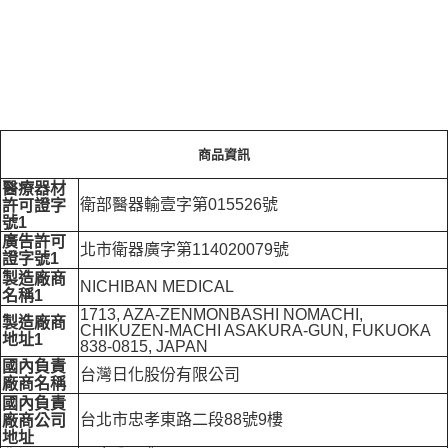
商品資訊
醫療器材
衛部醫器輸壹字第015526號
許可證字
號1
廣告許可
北市衛器廣字第114020079號
證字號1
製造廠商
NICHIBAN MEDICAL
名稱1
1713, AZA-ZENMONBASHI NOMACHI,
製造廠商
CHIKUZEN-MACHI ASAKURA-GUN, FUKUOKA
地址1
838-0815, JAPAN
國內負責
台灣日化股份有限公司
廠商名稱
國內負責
台北市忠孝東路二段88號9樓
廠商公司
地址