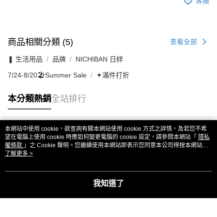
客服
商品相關分類 (5)
查看全部
❚ 生活用品
品牌
NICHIBAN 日絆
7/24-8/20🏖️Summer Sale
✦滿件打折
本分類熱銷
全站排行
本網站中使用 cookie，欲查詢有關本網站使用 cookie 方式之詳情，及若您不希
熱門標籤
望在電腦上使用 cookie 時應如何變更電腦的 cookie 設定，請參閱本網站「
隱私
權條款
」之 Cookie 聲明。您繼續使用本網站即表示您同意本公司得按本網站使
用條款之 Cookie 聲明使用 cookie。
了解更多 >
我知道了