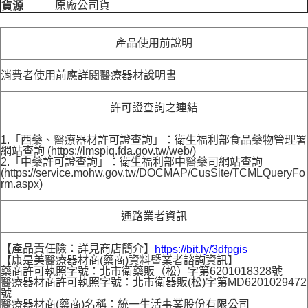
原廠公司貨
貨源
產品使用前說明
消費者使用前應詳閱醫療器材說明書
許可證查詢之連結
1.「西藥、醫療器材許可證查詢」：衛生福利部食品藥物管理署
網站查詢 (https://lmspiq.fda.gov.tw/web/)
2.「中藥許可證查詢」：衛生福利部中醫藥司網站查詢
(https://service.mohw.gov.tw/DOCMAP/CusSite/TCMLQueryFo
rm.aspx)
通路業者資訊
【產品責任險：詳見商店簡介】
https://bit.ly/3dfpgis
【康是美醫療器材商(藥商)資料暨業者諮詢資訊】
藥商許可執照字號：北市衛藥販（松）字第6201018328號
醫療器材商許可執照字號：北市衛器販(松)字第MD6201029472
號
醫療器材商(藥商)名稱：統一生活事業股份有限公司