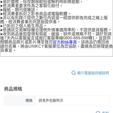
●易於腐敗、保存期限較短或解約時即將逾期。
●依消費者要求所為之客製化給付。
●報紙、期刊或雜誌。
●經消費者拆封之影音商品或電腦軟體。
●非以有形媒介提供之數位內容或一經提供即為完成之線上服
務，經消費者事先同意始提供者。
●已拆封之個人衛生用品。
●依通訊交易解除權合理例外情事適用準則，不提供退貨服務。
●收到商品後如發現有瑕疵、破損、缺件或規格不符，請於到貨
後7天內以客服留言或撥打客服專線0800-889-898轉1，並提供
相關商品照片或影片傳至我司
，該商品仍需回收
官方粉絲專頁
請勿丟棄，將由UNIKCY客服單位為您協助，盡速為您辦理退換
貨事宜。
顯示電腦版詳細說明
商品規格
規格
詳見外包裝所示