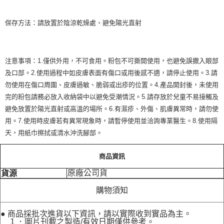
保存方法：請放置於陰涼乾燥處、避免陽光直射
注意事項：1.僅供外用，不可食用。粉包不可撕開使用，也避免誤撒入眼部
及口部。2.使用過程中如皮膚表面有傷口或用後感不適，請停止使用。3.請
勿使用在傷口周圍、皮膚過敏、脆弱或出疹的位置。4.產品開封後，未使用
完的粉包請務必放入收納袋中以避免受潮情況。5.請存放於兒童不易接觸及
避免放置於陽光直射或高溫的場所。6.有濕疹、外傷、肌膚異常時，請勿使
用。7.使用時皮膚若有異常現象時，請暫停使用並洽詢專業醫生。8.使用隔
天，用紙巾擦拭或清水沖洗腳部。
商品資訊
原廠公司貨
貨源
購物須知
● 商品採批次進貨以下資訊，請以實際收到實品為主。
１．圖片刊載之製造/有效日期僅供參考。