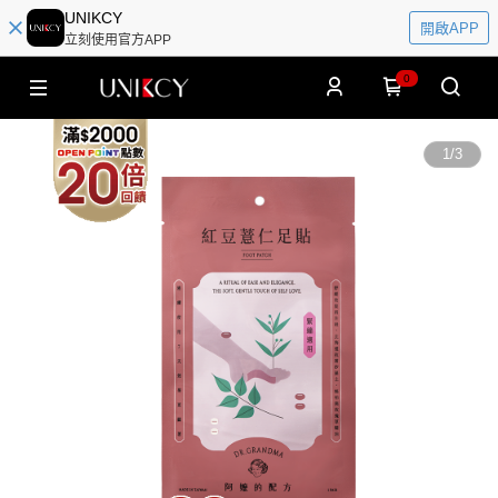
UNIKCY
開啟APP
立刻使用官方APP
0
1
/
3