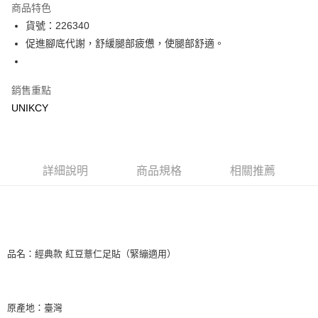
商品特色
LINE Pay
貨號：226340
促進腳底代謝，舒緩腿部疲憊，使腿部舒適。
Apple Pay
街口支付
銷售重點
悠遊付
UNIKCY
Google Pay
運送方式
詳細說明
商品規格
相關推薦
7-11取貨付款［需3-5個工作天不含預購商品］
每筆NT$70，滿NT$499(含以上)免運費
付款後7-11取貨［需3-5個工作天不含預購商品］
每筆NT$70，滿NT$499(含以上)免運費
品名：經典款 紅豆薏仁足貼（緊繃適用）
宅配［需2-3個工作天不含預購商品］
每筆NT$100，滿NT$799(含以上)免運費
原產地：臺灣