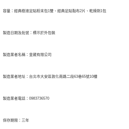
容量：經典樹液足貼粉末包1雙、經典足貼黏布2片、乾燥劑1包
製造日期及批號：標示於外包裝
製造業者名稱：皇葳有限公司
製造業者地址：台北市大安區敦化南路二段63巷65號10樓
製造業者電話：0983736570
保存期限：三年