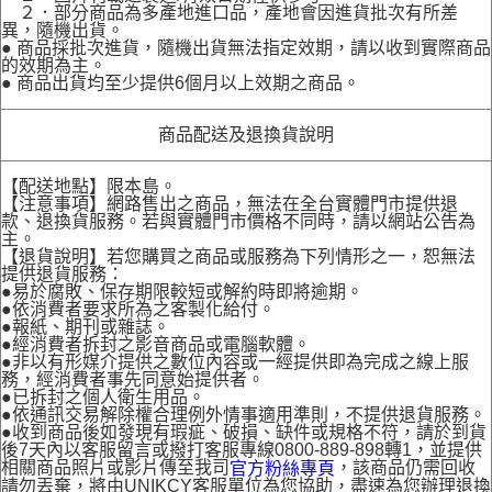
２．部分商品為多產地進口品，產地會因進貨批次有所差
異，隨機出貨。
● 商品採批次進貨，隨機出貨無法指定效期，請以收到實際商品
的效期為主。
● 商品出貨均至少提供6個月以上效期之商品。
商品配送及退換貨說明
【配送地點】限本島。
【注意事項】網路售出之商品，無法在全台實體門市提供退
款、退換貨服務。若與實體門市價格不同時，請以網站公告為
主。
【退貨說明】若您購買之商品或服務為下列情形之一，恕無法
提供退貨服務：
●易於腐敗、保存期限較短或解約時即將逾期。
●依消費者要求所為之客製化給付。
●報紙、期刊或雜誌。
●經消費者拆封之影音商品或電腦軟體。
●非以有形媒介提供之數位內容或一經提供即為完成之線上服
務，經消費者事先同意始提供者。
●已拆封之個人衛生用品。
●依通訊交易解除權合理例外情事適用準則，不提供退貨服務。
●收到商品後如發現有瑕疵、破損、缺件或規格不符，請於到貨
後7天內以客服留言或撥打客服專線0800-889-898轉1，並提供
相關商品照片或影片傳至我司
，該商品仍需回收
官方粉絲專頁
請勿丟棄，將由UNIKCY客服單位為您協助，盡速為您辦理退換