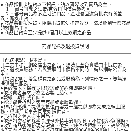
● 商品採批次進貨以下資訊，請以實際收到實品為主。
１．圖片刊載之製造/有效日期僅供參考。
２．部分商品為多產地進口品，產地會因進貨批次有所差
異，隨機出貨。
● 商品採批次進貨，隨機出貨無法指定效期，請以收到實際商品
的效期為主。
● 商品出貨均至少提供6個月以上效期之商品。
商品配送及退換貨說明
【配送地點】限本島。
【注意事項】網路售出之商品，無法在全台實體門市提供退
款、退換貨服務。若與實體門市價格不同時，請以網站公告為
主。
【退貨說明】若您購買之商品或服務為下列情形之一，恕無法
提供退貨服務：
●易於腐敗、保存期限較短或解約時即將逾期。
●依消費者要求所為之客製化給付。
●報紙、期刊或雜誌。
●經消費者拆封之影音商品或電腦軟體。
●非以有形媒介提供之數位內容或一經提供即為完成之線上服
務，經消費者事先同意始提供者。
●已拆封之個人衛生用品。
●依通訊交易解除權合理例外情事適用準則，不提供退貨服務。
●收到商品後如發現有瑕疵、破損、缺件或規格不符，請於到貨
後7天內以客服留言或撥打客服專線0800-889-898轉1，並提供