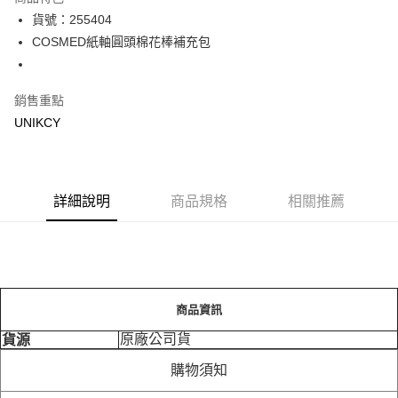
LINE Pay
貨號：255404
COSMED紙軸圓頭棉花棒補充包
Apple Pay
街口支付
銷售重點
悠遊付
UNIKCY
Google Pay
運送方式
詳細說明
商品規格
相關推薦
7-11取貨付款［需3-5個工作天不含預購商品］
每筆NT$70，滿NT$499(含以上)免運費
付款後7-11取貨［需3-5個工作天不含預購商品］
每筆NT$70，滿NT$499(含以上)免運費
商品資訊
宅配［需2-3個工作天不含預購商品］
原廠公司貨
貨源
每筆NT$100，滿NT$799(含以上)免運費
購物須知