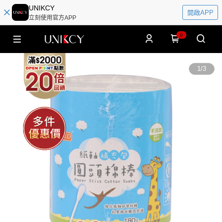
UNIKCY
開啟APP
立刻使用官方APP
0
1
/
3