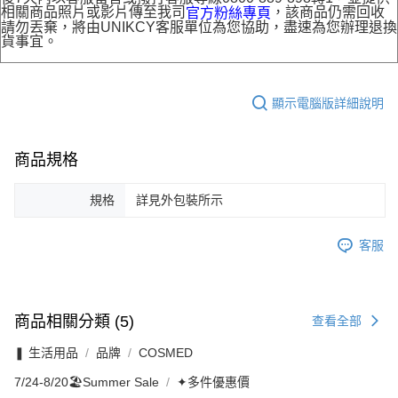
相關商品照片或影片傳至我司
，該商品仍需回收
官方粉絲專頁
請勿丟棄，將由UNIKCY客服單位為您協助，盡速為您辦理退換
貨事宜。
顯示電腦版詳細說明
商品規格
規格
詳見外包裝所示
客服
商品相關分類 (5)
查看全部
❚ 生活用品
品牌
COSMED
7/24-8/20🏖️Summer Sale
✦多件優惠價