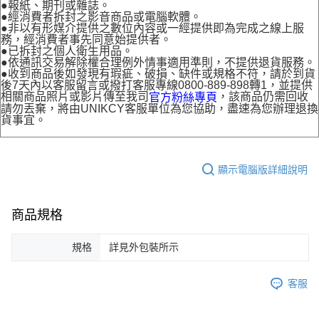
●報紙、期刊或雜誌。
●經消費者拆封之影音商品或電腦軟體。
●非以有形媒介提供之數位內容或一經提供即為完成之線上服
務，經消費者事先同意始提供者。
●已拆封之個人衛生用品。
●依通訊交易解除權合理例外情事適用準則，不提供退貨服務。
●收到商品後如發現有瑕疵、破損、缺件或規格不符，請於到貨
後7天內以客服留言或撥打客服專線0800-889-898轉1，並提供
相關商品照片或影片傳至我司
，該商品仍需回收
官方粉絲專頁
請勿丟棄，將由UNIKCY客服單位為您協助，盡速為您辦理退換
貨事宜。
顯示電腦版詳細說明
商品規格
規格
詳見外包裝所示
客服