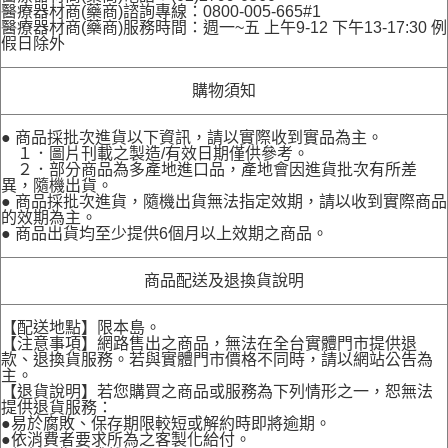
醫療器材商(藥商)諮詢專線：0800-005-665#1
醫療器材商(藥商)服務時間：週一~五 上午9-12 下午13-17:30 例
假日除外
購物須知
● 商品採批次進貨以下資訊，請以實際收到實品為主。
１．圖片刊載之製造/有效日期僅供參考。
２．部分商品為多產地進口品，產地會因進貨批次有所差
異，隨機出貨。
● 商品採批次進貨，隨機出貨無法指定效期，請以收到實際商品
的效期為主。
● 商品出貨均至少提供6個月以上效期之商品。
商品配送及退換貨說明
【配送地點】限本島。
【注意事項】網路售出之商品，無法在全台實體門市提供退
款、退換貨服務。若與實體門市價格不同時，請以網站公告為
主。
【退貨說明】若您購買之商品或服務為下列情形之一，恕無法
提供退貨服務：
●易於腐敗、保存期限較短或解約時即將逾期。
●依消費者要求所為之客製化給付。