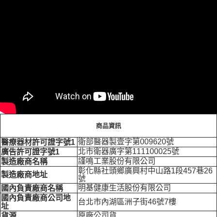
商品資訊
衛部醫器製壹字第009620號
醫療器材許可證字號1
北市衛器廣字第111100025號
廣告許可證字號1
謹鳴工業股份有限公司
製造廠商名稱
彰化縣社頭鄉廣興村中山路1段457巷26
製造廠商地址
號
明基健康生活股份有限公司
國內負責廠商名稱
國內負責廠商公司地
台北市內湖區洲子街46號7樓
址
原廠公司貨
貨源