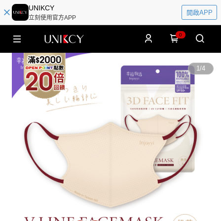
UNIKCY
開啟APP
立刻使用官方APP
0
1
/
4