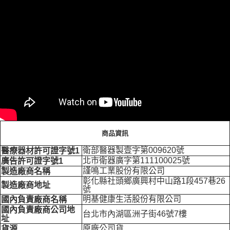
商品資訊
衛部醫器製壹字第009620號
醫療器材許可證字號1
北市衛器廣字第111100025號
廣告許可證字號1
謹鳴工業股份有限公司
製造廠商名稱
彰化縣社頭鄉廣興村中山路1段457巷26
製造廠商地址
號
明基健康生活股份有限公司
國內負責廠商名稱
國內負責廠商公司地
台北市內湖區洲子街46號7樓
址
原廠公司貨
貨源