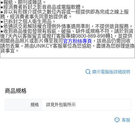
●報紙、期刊或雜誌。
●經消費者拆封之影音商品或電腦軟體。
●非以有形媒介提供之數位內容或一經提供即為完成之線上服
務，經消費者事先同意始提供者。
●已拆封之個人衛生用品。
●依通訊交易解除權合理例外情事適用準則，不提供退貨服務。
●收到商品後如發現有瑕疵、破損、缺件或規格不符，請於到貨
後7天內以客服留言或撥打客服專線0800-889-898轉1，並提供
相關商品照片或影片傳至我司
，該商品仍需回收
官方粉絲專頁
請勿丟棄，將由UNIKCY客服單位為您協助，盡速為您辦理退換
貨事宜。
顯示電腦版詳細說明
商品規格
規格
詳見外包裝所示
客服