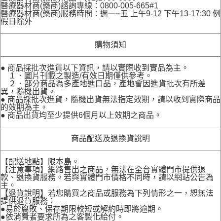
醫療器材商(藥商)諮詢專線：0800-005-665#1
醫療器材商(藥商)服務時間：週一~五 上午9-12 下午13-17:30 例
假日除外
購物須知
● 商品採批次進貨以下資訊，請以實際收到實品為主。
１．圖片刊載之製造/有效日期僅供參考。
２．部分商品為多產地進口品，產地會因進貨批次有所差
異，隨機出貨。
● 商品採批次進貨，隨機出貨無法指定效期，請以收到實際商品
的效期為主。
● 商品出貨均至少提供6個月以上效期之商品。
商品配送及退換貨說明
【配送地點】限本島。
【注意事項】網路售出之商品，無法在全台實體門市提供退
款、退換貨服務。若與實體門市價格不同時，請以網站公告為
主。
【退貨說明】若您購買之商品或服務為下列情形之一，恕無法
提供退貨服務：
●易於腐敗、保存期限較短或解約時即將逾期。
●依消費者要求所為之客製化給付。