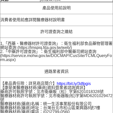
產品使用前說明
消費者使用前應詳閱醫療器材說明書
許可證查詢之連結
1.「西藥、醫療器材許可證查詢」：衛生福利部食品藥物管理署
網站查詢 (https://lmspiq.fda.gov.tw/web/)
2.「中藥許可證查詢」：衛生福利部中醫藥司網站查詢
(https://service.mohw.gov.tw/DOCMAP/CusSite/TCMLQueryFo
rm.aspx)
通路業者資訊
【產品責任險：詳見商店簡介】
https://bit.ly/3dfpgis
【康是美醫療器材商(藥商)資料暨業者諮詢資訊】
藥商許可執照字號：北市衛藥販（松）字第6201018328號
醫療器材商許可執照字號：北市衛器販(松)字第MD6201029472
號
醫療器材商(藥商)名稱：統一生活事業股份有限公司
醫療器材商(藥商)地址：台灣台北市松山區東興路8號7樓
醫療器材商(藥商)電話：(02)2799-0560