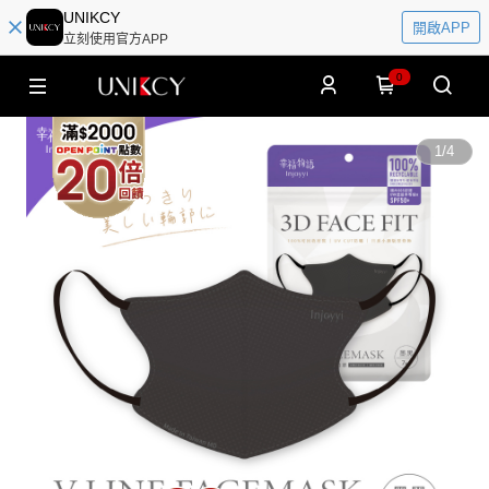
UNIKCY
開啟APP
立刻使用官方APP
0
1
/
4