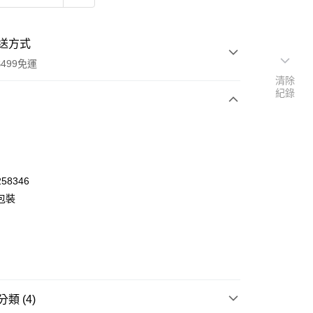
送方式
499免運
清除
紀錄
次付款
付款
58346
包裝
類 (4)
y