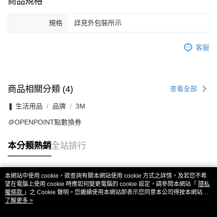
商品規格
規格
詳見外包裝所示
客服
商品相關分類 (4)
查看全部
❚ 生活用品
品牌
3M
🪙OPENPOINT點數換券
本分類熱銷
全站排行
本網站中使用 cookie，欲查詢有關本網站使用 cookie 方式之詳情，及若您不希
熱門標籤
望在電腦上使用 cookie 時應如何變更電腦的 cookie 設定，請參閱本網站「
隱私
權條款
」之 Cookie 聲明。您繼續使用本網站即表示您同意本公司得按本網站使
用條款之 Cookie 聲明使用 cookie。
了解更多 >