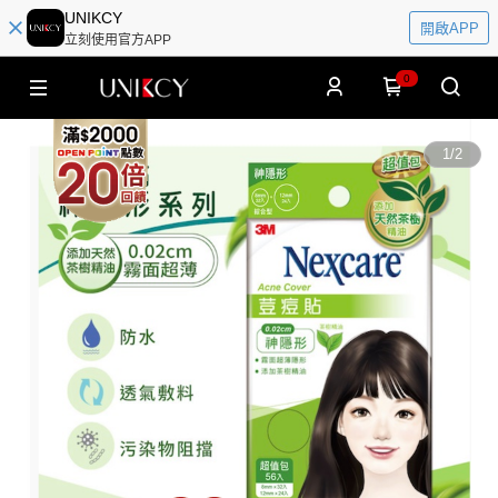
UNIKCY
開啟APP
立刻使用官方APP
0
1
/
2