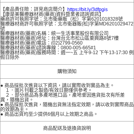
【產品責任險：詳見商店簡介】
https://bit.ly/3dfpgis
【康是美醫療器材商(藥商)資料暨業者諮詢資訊】
藥商許可執照字號：北市衛藥販（松）字第6201018328號
醫療器材商許可執照字號：北市衛器販(松)字第MD6201029472
號
醫療器材商(藥商)名稱：統一生活事業股份有限公司
醫療器材商(藥商)地址：台灣台北市松山區東興路8號7樓
醫療器材商(藥商)電話：(02)2799-0560
醫療器材商(藥商)諮詢專線：0800-005-665#1
醫療器材商(藥商)服務時間：週一~五 上午9-12 下午13-17:30 例
假日除外
購物須知
● 商品採批次進貨以下資訊，請以實際收到實品為主。
１．圖片刊載之製造/有效日期僅供參考。
２．部分商品為多產地進口品，產地會因進貨批次有所差
異，隨機出貨。
● 商品採批次進貨，隨機出貨無法指定效期，請以收到實際商品
的效期為主。
● 商品出貨均至少提供6個月以上效期之商品。
商品配送及退換貨說明