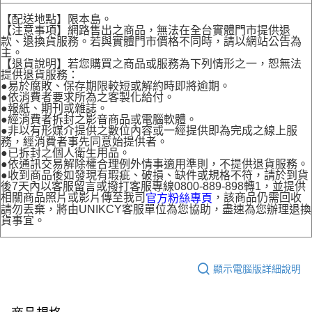
【配送地點】限本島。
【注意事項】網路售出之商品，無法在全台實體門市提供退
款、退換貨服務。若與實體門市價格不同時，請以網站公告為
主。
【退貨說明】若您購買之商品或服務為下列情形之一，恕無法
提供退貨服務：
●易於腐敗、保存期限較短或解約時即將逾期。
●依消費者要求所為之客製化給付。
●報紙、期刊或雜誌。
●經消費者拆封之影音商品或電腦軟體。
●非以有形媒介提供之數位內容或一經提供即為完成之線上服
務，經消費者事先同意始提供者。
●已拆封之個人衛生用品。
●依通訊交易解除權合理例外情事適用準則，不提供退貨服務。
●收到商品後如發現有瑕疵、破損、缺件或規格不符，請於到貨
後7天內以客服留言或撥打客服專線0800-889-898轉1，並提供
相關商品照片或影片傳至我司
，該商品仍需回收
官方粉絲專頁
請勿丟棄，將由UNIKCY客服單位為您協助，盡速為您辦理退換
貨事宜。
顯示電腦版詳細說明