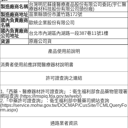
台灣明尼蘇達醫療產品股份有限公司委託(宇仁醫
製造廠商名稱
療器材科技股份有限公司頭份廠)
苗栗縣頭份市蘆竹路172號
製造廠商地址
國內負責廠商
歐統企業股份有限公司
名稱
國內負責廠商
台北市內湖區內湖路一段387巷11號1樓
公司地址
原廠公司貨
貨源
產品使用前說明
消費者使用前應詳閱醫療器材說明書
許可證查詢之連結
1.「西藥、醫療器材許可證查詢」：衛生福利部食品藥物管理署
網站查詢 (https://lmspiq.fda.gov.tw/web/)
2.「中藥許可證查詢」：衛生福利部中醫藥司網站查詢
(https://service.mohw.gov.tw/DOCMAP/CusSite/TCMLQueryFo
rm.aspx)
通路業者資訊