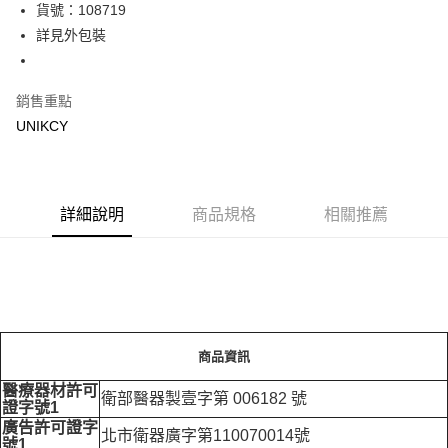
LINE Pay
貨號：108719
詳見外包裝
Apple Pay
街口支付
銷售重點
悠遊付
UNIKCY
Google Pay
運送方式
詳細說明
商品規格
相關推薦
7-11取貨付款［需3-5個工作天不含預購商品］
每筆NT$70，滿NT$499(含以上)免運費
付款後7-11取貨［需3-5個工作天不含預購商品］
每筆NT$70，滿NT$499(含以上)免運費
商品資訊
宅配［需2-3個工作天不含預購商品］
醫療器材許可
每筆NT$100，滿NT$799(含以上)免運費
衛部醫器製壹字第 006182 號
證字號1
廣告許可證字
北市衛器廣字第110070014號
號1