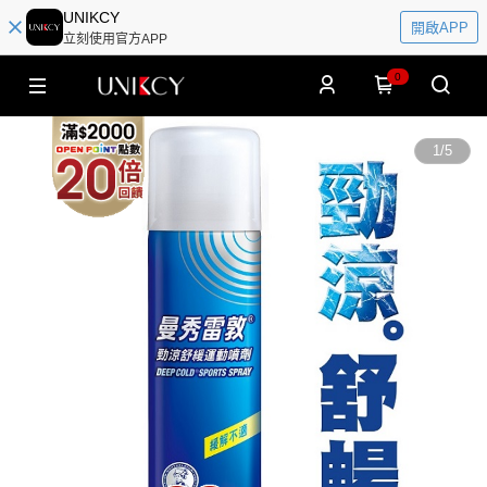
UNIKCY
開啟APP
立刻使用官方APP
0
1
/
5