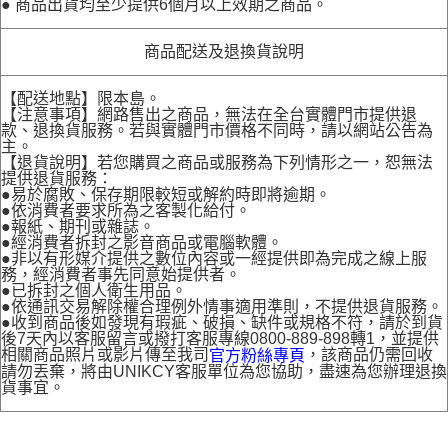
● 商品出貨均至少提供6個月以上效期之商品。
商品配送及退換貨說明
【配送地點】限本島。
【注意事項】網路售出之商品，無法在全台實體門市提供退
款、退換貨服務。若與實體門市價格不同時，請以網站公告為
主。
【退貨說明】若您購買之商品或服務為下列情形之一，恕無法
提供退貨服務：
●易於腐敗、保存期限較短或解約時即將逾期。
●依消費者要求所為之客製化給付。
●報紙、期刊或雜誌。
●經消費者拆封之影音商品或電腦軟體。
●非以有形媒介提供之數位內容或一經提供即為完成之線上服
務，經消費者事先同意始提供者。
●已拆封之個人衛生用品。
●依通訊交易解除權合理例外情事適用準則，不提供退貨服務。
●收到商品後如發現有瑕疵、破損、缺件或規格不符，請於到貨
後7天內以客服留言或撥打客服專線0800-889-898轉1，並提供
相關商品照片或影片傳至我司
，該商品仍需回收
官方粉絲專頁
請勿丟棄，將由UNIKCY客服單位為您協助，盡速為您辦理退換
貨事宜。