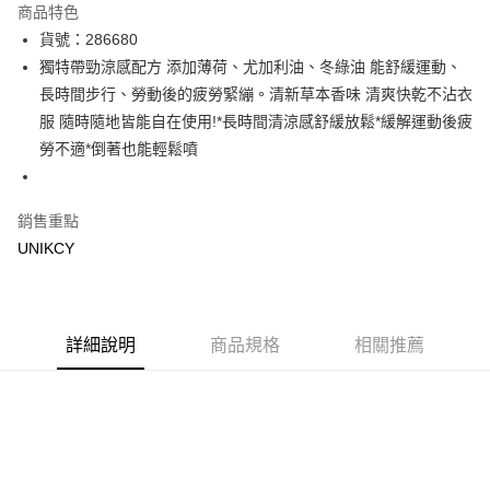
商品特色
LINE Pay
貨號：286680
獨特帶勁涼感配方 添加薄荷、尤加利油、冬綠油 能舒緩運動、
Apple Pay
長時間步行、勞動後的疲勞緊繃。清新草本香味 清爽快乾不沾衣
街口支付
服 隨時隨地皆能自在使用!*長時間清涼感舒緩放鬆*緩解運動後疲
勞不適*倒著也能輕鬆噴
悠遊付
Google Pay
銷售重點
UNIKCY
運送方式
7-11取貨付款［需3-5個工作天不含預購商品］
每筆NT$70，滿NT$499(含以上)免運費
詳細說明
商品規格
相關推薦
付款後7-11取貨［需3-5個工作天不含預購商品］
每筆NT$70，滿NT$499(含以上)免運費
宅配［需2-3個工作天不含預購商品］
每筆NT$100，滿NT$799(含以上)免運費