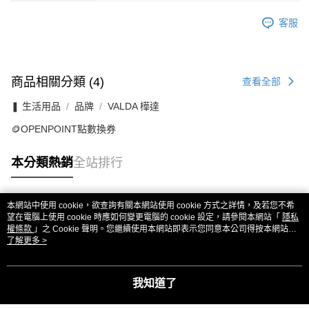
客服
商品相關分類 (4)
查看全部
❚ 生活用品
品牌
VALDA 樺達
🪙OPENPOINT點數換券
本分類熱銷
全站排行
本網站中使用 cookie，欲查詢有關本網站使用 cookie 方式之詳情，及若您不希
熱門標籤
望在電腦上使用 cookie 時應如何變更電腦的 cookie 設定，請參閱本網站「
隱私
權條款
」之 Cookie 聲明。您繼續使用本網站即表示您同意本公司得按本網站使
用條款之 Cookie 聲明使用 cookie。
了解更多 >
我知道了