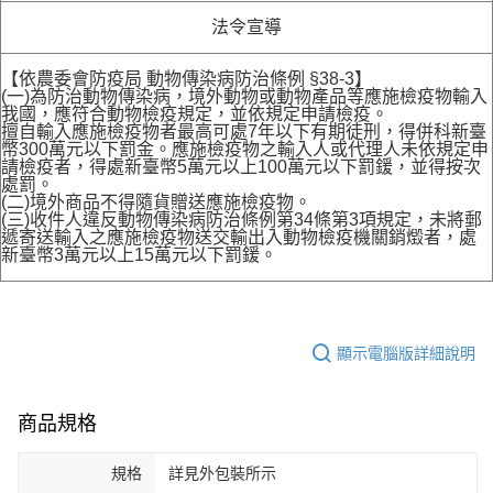
法令宣導
【依農委會防疫局 動物傳染病防治條例 §38-3】
(一)為防治動物傳染病，境外動物或動物產品等應施檢疫物輸入
我國，應符合動物檢疫規定，並依規定申請檢疫。
擅自輸入應施檢疫物者最高可處7年以下有期徒刑，得併科新臺
幣300萬元以下罰金。應施檢疫物之輸入人或代理人未依規定申
請檢疫者，得處新臺幣5萬元以上100萬元以下罰鍰，並得按次
處罰。
(二)境外商品不得隨貨贈送應施檢疫物。
(三)收件人違反動物傳染病防治條例第34條第3項規定，未將郵
遞寄送輸入之應施檢疫物送交輸出入動物檢疫機關銷燬者，處
新臺幣3萬元以上15萬元以下罰鍰。
顯示電腦版詳細說明
商品規格
規格
詳見外包裝所示