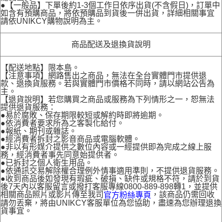
●【一般品】下單後約1-3個工作日依序出貨(不含假日)，訂單中
如含有預購商品，將依預購品到貨後一併出貨，詳細相關事宜
請依UNIKCY購物說明為主。
商品配送及退換貨說明
【配送地點】限本島。
【注意事項】網路售出之商品，無法在全台實體門市提供退
款、退換貨服務。若與實體門市價格不同時，請以網站公告為
主。
【退貨說明】若您購買之商品或服務為下列情形之一，恕無法
提供退貨服務：
●易於腐敗、保存期限較短或解約時即將逾期。
●依消費者要求所為之客製化給付。
●報紙、期刊或雜誌。
●經消費者拆封之影音商品或電腦軟體。
●非以有形媒介提供之數位內容或一經提供即為完成之線上服
務，經消費者事先同意始提供者。
●已拆封之個人衛生用品。
●依通訊交易解除權合理例外情事適用準則，不提供退貨服務。
●收到商品後如發現有瑕疵、破損、缺件或規格不符，請於到貨
後7天內以客服留言或撥打客服專線0800-889-898轉1，並提供
相關商品照片或影片傳至我司
，該商品仍需回收
官方粉絲專頁
請勿丟棄，將由UNIKCY客服單位為您協助，盡速為您辦理退換
貨事宜。