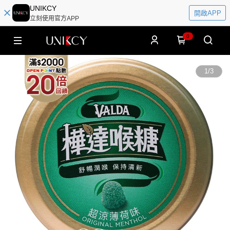
UNIKCY
開啟APP
立刻使用官方APP
0
1
/
3