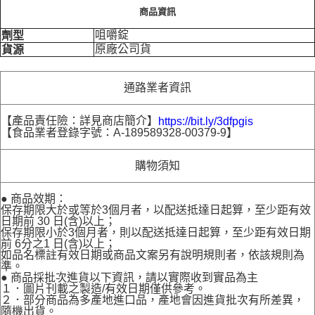
商品資訊
咀嚼錠
劑型
原廠公司貨
貨源
通路業者資訊
【產品責任險：詳見商店簡介】
https://bit.ly/3dfpgis
【食品業者登錄字號：A-189589328-00379-9】
購物須知
● 商品效期：
保存期限大於或等於3個月者，以配送抵達日起算，至少距有效
日期前 30 日(含)以上；
保存期限小於3個月者，則以配送抵達日起算，至少距有效日期
前 6分之1 日(含)以上；
如品名標註有效日期或商品文案另有說明規則者，依該規則為
準。
● 商品採批次進貨以下資訊，請以實際收到實品為主
１．圖片刊載之製造/有效日期僅供參考。
２．部分商品為多產地進口品，產地會因進貨批次有所差異，
隨機出貨。