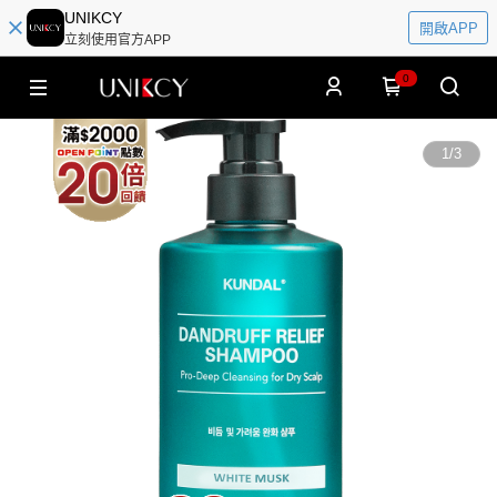
UNIKCY
開啟APP
立刻使用官方APP
0
1
/
3