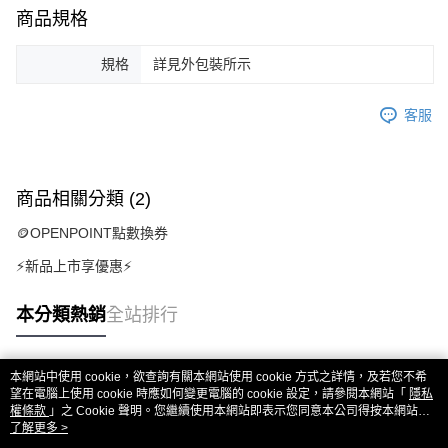
商品規格
規格
詳見外包裝所示
客服
商品相關分類 (2)
🪙OPENPOINT點數換券
⚡新品上市享優惠⚡
本分類熱銷
全站排行
本網站中使用 cookie，欲查詢有關本網站使用 cookie 方式之詳情，及若您不希
熱門標籤
望在電腦上使用 cookie 時應如何變更電腦的 cookie 設定，請參閱本網站「
隱私
權條款
」之 Cookie 聲明。您繼續使用本網站即表示您同意本公司得按本網站使
用條款之 Cookie 聲明使用 cookie。
了解更多 >