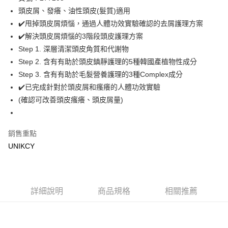
頭皮屑、發癢、油性頭皮(髮質)適用
Apple Pay
✔️甩掉頭皮屑煩惱，通過人體功效實驗確認的去屑護理方案
街口支付
✔️解決頭皮屑煩惱的3階段頭皮護理方案
Step 1. 深層清潔頭皮角質和代謝物
悠遊付
Step 2. 含有有助於頭皮鎮靜護理的5種韓國產植物性成分
Google Pay
Step 3. 含有有助於毛髮營養護理的3種Complex成分
✔️已完成針對於頭皮屑和瘙癢的人體功效實驗
運送方式
(確認可改善頭皮瘙癢、頭皮屑量)
7-11取貨付款［需3-5個工作天不含預購商品］
每筆NT$70，滿NT$499(含以上)免運費
銷售重點
付款後7-11取貨［需3-5個工作天不含預購商品］
UNIKCY
每筆NT$70，滿NT$499(含以上)免運費
宅配［需2-3個工作天不含預購商品］
詳細說明
商品規格
相關推薦
每筆NT$100，滿NT$799(含以上)免運費