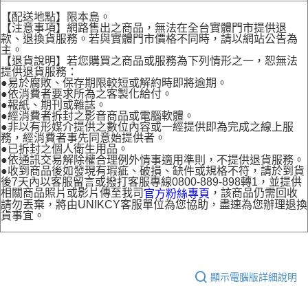
【配送地點】限本島。
【注意事項】網路售出之商品，無法在全台實體門市提供退
款、退換貨服務。若與實體門市價格不同時，請以網站公告為
主。
【退貨說明】若您購買之商品或服務為下列情形之一，恕無法
提供退貨服務：
●易於腐敗、保存期限較短或解約時即將逾期。
●依消費者要求所為之客製化給付。
●報紙、期刊或雜誌。
●經消費者拆封之影音商品或電腦軟體。
●非以有形媒介提供之數位內容或一經提供即為完成之線上服
務，經消費者事先同意始提供者。
●已拆封之個人衛生用品。
●依通訊交易解除權合理例外情事適用準則，不提供退貨服務。
●收到商品後如發現有瑕疵、破損、缺件或規格不符，請於到貨
後7天內以客服留言或撥打客服專線0800-889-898轉1，並提供
相關商品照片或影片傳至我司
，該商品仍需回收
官方粉絲專頁
請勿丟棄，將由UNIKCY客服單位為您協助，盡速為您辦理退換
貨事宜。
顯示電腦版詳細說明