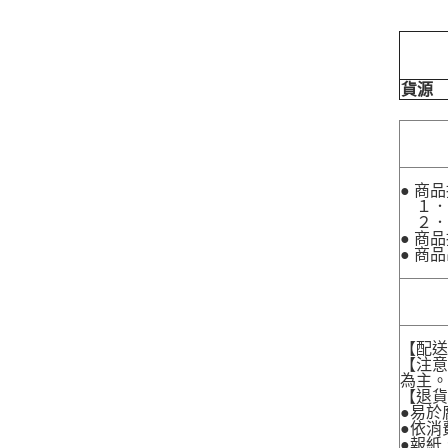
貨源
● 商
１．
２．
● 商
● 商
【配
【注
為主
【退
●易於
●依消
●報紙