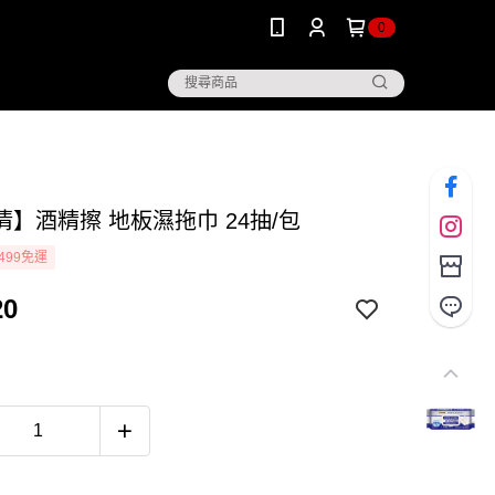
0
清】酒精擦 地板濕拖巾 24抽/包
499免運
20