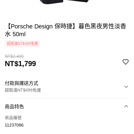
【Porsche Design 保時捷】暮色黑夜男性淡香
水 50ml
超取滿NT$499免運
NT$2,400
NT$1,799
付款與運送方式
超取滿NT$499免運
付款方式
商品特色
icash Pay
商品編號
信用卡一次付款
11237086
超商取貨付款