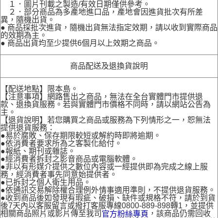
１．圖片刊載之製造/有效日期僅供參考。
２．部分商品為多產地進口品，產地會因進貨批次有所差
異，隨機出貨。
● 商品採批次進貨，隨機出貨無法指定效期，請以收到實際商品
的效期為主。
● 商品出貨均至少提供6個月以上效期之商品。
商品配送及退換貨說明
【配送地點】限本島。
【注意事項】網路售出之商品，無法在全台實體門市提供退
款、退換貨服務。若與實體門市價格不同時，請以網站公告為
主。
【退貨說明】若您購買之商品或服務為下列情形之一，恕無法
提供退貨服務：
●易於腐敗、保存期限較短或解約時即將逾期。
●依消費者要求所為之客製化給付。
●報紙、期刊或雜誌。
●經消費者拆封之影音商品或電腦軟體。
●非以有形媒介提供之數位內容或一經提供即為完成之線上服
務，經消費者事先同意始提供者。
●已拆封之個人衛生用品。
●依通訊交易解除權合理例外情事適用準則，不提供退貨服務。
●收到商品後如發現有瑕疵、破損、缺件或規格不符，請於到貨
後7天內以客服留言或撥打客服專線0800-889-898轉1，並提供
相關商品照片或影片傳至我司
，該商品仍需回收
官方粉絲專頁