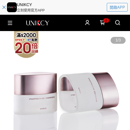
UNIKCY
開啟APP
立刻使用官方APP
0
1
/
3