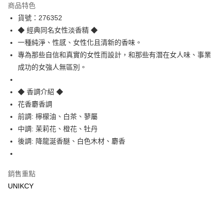
商品特色
LINE Pay
貨號：276352
◆ 經典同名女性淡香精 ◆
Apple Pay
一種純淨、性感、女性化且清新的香味。
街口支付
專為那些自信和真實的女性而設計，和那些有潛在女人味、事業
成功的女強人無區別。
悠遊付
Google Pay
◆ 香調介紹 ◆
花香麝香調
運送方式
前調: 檸檬油、白茶、蓼屬
7-11取貨付款［需3-5個工作天不含預購商品］
中調: 茉莉花、橙花、牡丹
後調: 降龍涎香醚、白色木材、麝香
每筆NT$70，滿NT$499(含以上)免運費
付款後7-11取貨［需3-5個工作天不含預購商品］
每筆NT$70，滿NT$499(含以上)免運費
銷售重點
UNIKCY
宅配［需2-3個工作天不含預購商品］
每筆NT$100，滿NT$799(含以上)免運費