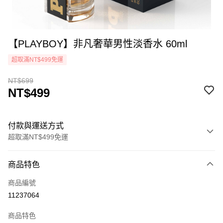
【PLAYBOY】非凡奢華男性淡香水 60ml
超取滿NT$499免運
NT$699
NT$499
付款與運送方式
超取滿NT$499免運
付款方式
商品特色
icash Pay
商品編號
信用卡一次付款
11237064
超商取貨付款
商品特色