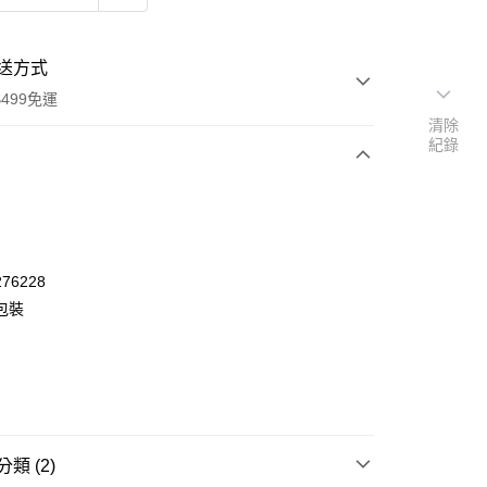
送方式
499免運
清除
紀錄
次付款
付款
76228
包裝
類 (2)
y