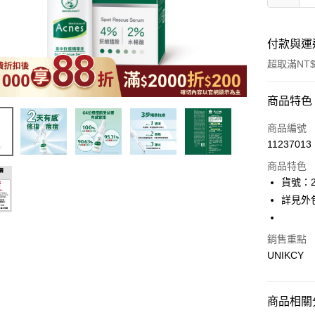
付款與運
超取滿NT$
付款方式
商品特色
icash Pay
商品編號
11237013
信用卡一
商品特色
超商取貨
貨號：2
詳見外
LINE Pay
Apple Pay
銷售重點
UNIKCY
街口支付
悠遊付
商品相關分
Google Pa