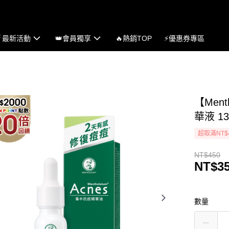
☄最新活動
👑會員獨享
🔥熱銷TOP
⚡優惠券專區
【Men
華液 13
超取滿NT$
NT$450
NT$3
數量