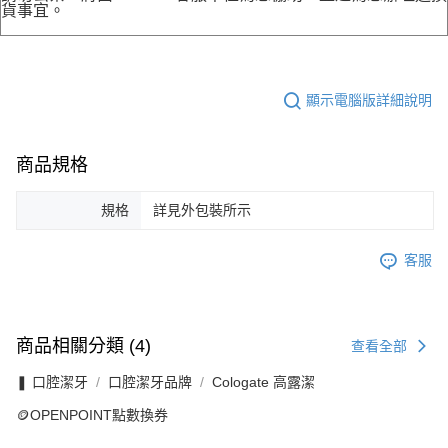
貨事宜。
顯示電腦版詳細說明
商品規格
規格
詳見外包裝所示
客服
商品相關分類 (4)
查看全部
❚ 口腔潔牙
口腔潔牙品牌
Cologate 高露潔
🪙OPENPOINT點數換券