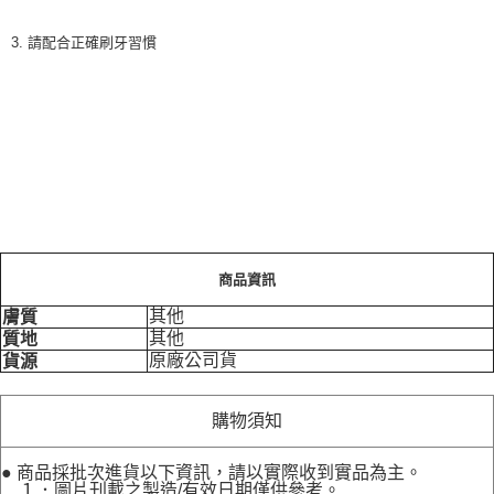
3. 請配合正確刷牙習慣
商品資訊
其他
膚質
其他
質地
原廠公司貨
貨源
購物須知
● 商品採批次進貨以下資訊，請以實際收到實品為主。
１．圖片刊載之製造/有效日期僅供參考。