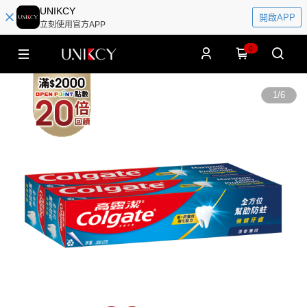
UNIKCY
開啟APP
立刻使用官方APP
0
1
/
6