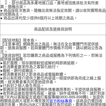
２．部分商品為多產地進口品，產地會因進貨批次有所差
異，隨機出貨。
● 商品採批次進貨，隨機出貨無法指定效期，請以收到實際商品
的效期為主。
● 商品出貨均至少提供6個月以上效期之商品。
商品配送及退換貨說明
【配送地點】限本島。
【注意事項】網路售出之商品，無法在全台實體門市提供退
款、退換貨服務。若與實體門市價格不同時，請以網站公告為
主。
【退貨說明】若您購買之商品或服務為下列情形之一，恕無法
提供退貨服務：
●易於腐敗、保存期限較短或解約時即將逾期。
●依消費者要求所為之客製化給付。
●報紙、期刊或雜誌。
●經消費者拆封之影音商品或電腦軟體。
●非以有形媒介提供之數位內容或一經提供即為完成之線上服
務，經消費者事先同意始提供者。
●已拆封之個人衛生用品。
●依通訊交易解除權合理例外情事適用準則，不提供退貨服務。
●收到商品後如發現有瑕疵、破損、缺件或規格不符，請於到貨
後7天內以客服留言或撥打客服專線0800-889-898轉1，並提供
相關商品照片或影片傳至我司
，該商品仍需回收
官方粉絲專頁
請勿丟棄，將由UNIKCY客服單位為您協助，盡速為您辦理退換