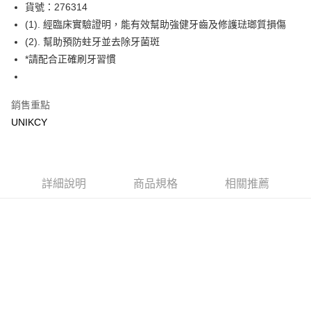
LINE Pay
貨號：276314
(1). 經臨床實驗證明，能有效幫助強健牙齒及修護琺瑯質損傷
Apple Pay
(2). 幫助預防蛀牙並去除牙菌斑
街口支付
*請配合正確刷牙習慣
悠遊付
銷售重點
Google Pay
UNIKCY
運送方式
7-11取貨付款［需3-5個工作天不含預購商品］
每筆NT$70，滿NT$499(含以上)免運費
詳細說明
商品規格
相關推薦
付款後7-11取貨［需3-5個工作天不含預購商品］
每筆NT$70，滿NT$499(含以上)免運費
宅配［需2-3個工作天不含預購商品］
每筆NT$100，滿NT$799(含以上)免運費