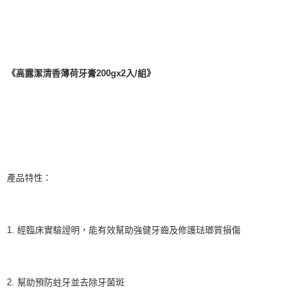
《
高露潔清香薄荷牙膏200gx2入/組》
產品特性：
1. 經臨床實驗證明，能有效幫助強健牙齒及修護琺瑯質損傷
2. 幫助預防蛀牙並去除牙菌斑