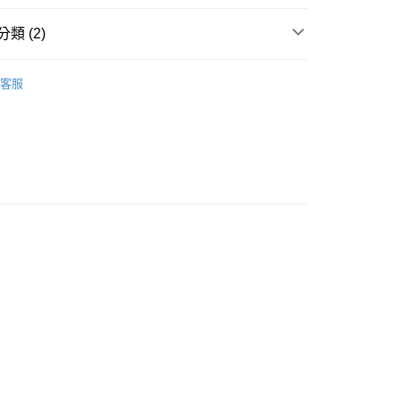
類 (2)
貨付款［需3-5個工作天不含預購商品］
POINT點數換券
客服
0，滿NT$499(含以上)免運費
享優惠⚡
11取貨［需3-5個工作天不含預購商品］
0，滿NT$499(含以上)免運費
-3個工作天不含預購商品］
00，滿NT$799(含以上)免運費