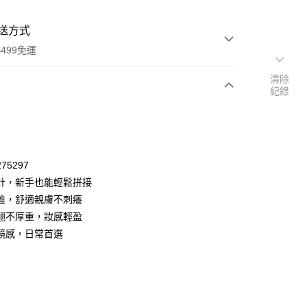
送方式
499免運
清除
紀錄
次付款
付款
75297
計，新手也能輕鬆拼接
維，舒適親膚不刺癢
翹不厚重，妝感輕盈
鏡感，日常首選
y