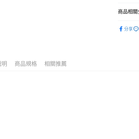
商品相關分
運送方式
7-11取
🪙OPEN
分享
每筆NT$7
⚡新品上市
付款後7-
每筆NT$7
宅配［需2
說明
商品規格
相關推薦
每筆NT$1