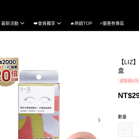
☄最新活動
👑會員獨享
🔥熱銷TOP
⚡優惠券專區
【LIZ
盒
超取滿NT$
NT$2
數量