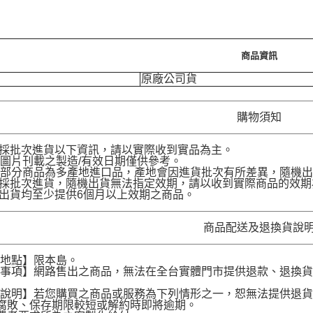
商品資訊
原廠公司貨
購物須知
品採批次進貨以下資訊，請以實際收到實品為主。
圖片刊載之製造/有效日期僅供參考。
部分商品為多產地進口品，產地會因進貨批次有所差異，隨機出
品採批次進貨，隨機出貨無法指定效期，請以收到實際商品的效期
品出貨均至少提供6個月以上效期之商品。
商品配送及退換貨說
送地點】限本島。
意事項】網路售出之商品，無法在全台實體門市提供退款、退換
。
貨說明】若您購買之商品或服務為下列情形之一，恕無法提供退
腐敗、保存期限較短或解約時即將逾期。