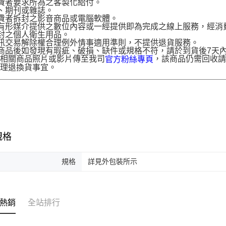
費者要求所為之客製化給付。
、期刊或雜誌。
費者拆封之影音商品或電腦軟體。
有形媒介提供之數位內容或一經提供即為完成之線上服務，經消
封之個人衛生用品。
訊交易解除權合理例外情事適用準則，不提供退貨服務。
商品後如發現有瑕疵、破損、缺件或規格不符，請於到貨後7天內以客服
供相關商品照片或影片傳至我司
，該商品仍需回收請
官方粉絲專頁
辦理退換貨事宜。
規格
規格
詳見外包裝所示
熱銷
全站排行