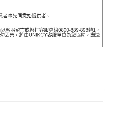
費者事先同意始提供者。
留言或撥打客服專線0800-889-898轉1，
勿丟棄，將由UNIKCY客服單位為您協助，盡速