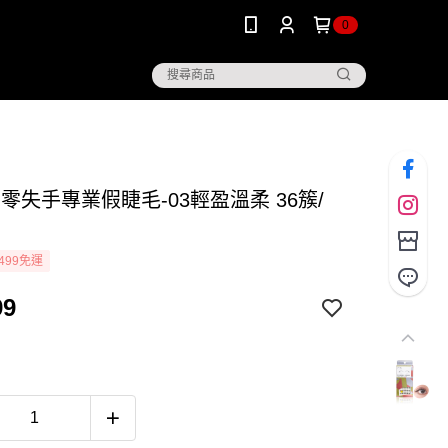
0
】零失手專業假睫毛-03輕盈溫柔 36簇/
499免運
99