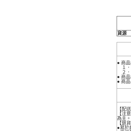
貨源
● 商
１．
２．
● 商
● 商
【配
【注
為主
【退
●易於