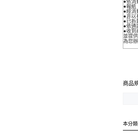
●依消
●報紙
●經消
●非以
●已拆
●依通
●收到
並提
為您
商品
本分類