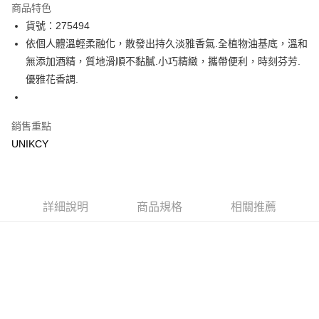
商品特色
LINE Pay
貨號：275494
依個人體溫輕柔融化，散發出持久淡雅香氣.全植物油基底，溫和
Apple Pay
無添加酒精，質地滑順不黏膩.小巧精緻，攜帶便利，時刻芬芳.
街口支付
優雅花香調.
悠遊付
銷售重點
Google Pay
UNIKCY
運送方式
7-11取貨付款［需3-5個工作天不含預購商品］
每筆NT$70，滿NT$499(含以上)免運費
詳細說明
商品規格
相關推薦
付款後7-11取貨［需3-5個工作天不含預購商品］
每筆NT$70，滿NT$499(含以上)免運費
宅配［需2-3個工作天不含預購商品］
每筆NT$100，滿NT$799(含以上)免運費