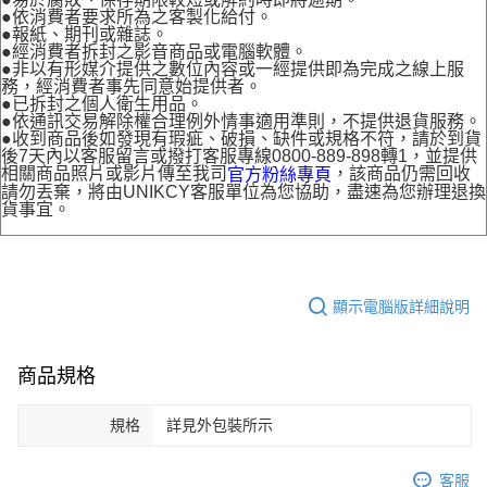
●依消費者要求所為之客製化給付。
●報紙、期刊或雜誌。
●經消費者拆封之影音商品或電腦軟體。
●非以有形媒介提供之數位內容或一經提供即為完成之線上服
務，經消費者事先同意始提供者。
●已拆封之個人衛生用品。
●依通訊交易解除權合理例外情事適用準則，不提供退貨服務。
●收到商品後如發現有瑕疵、破損、缺件或規格不符，請於到貨
後7天內以客服留言或撥打客服專線0800-889-898轉1，並提供
相關商品照片或影片傳至我司
，該商品仍需回收
官方粉絲專頁
請勿丟棄，將由UNIKCY客服單位為您協助，盡速為您辦理退換
貨事宜。
顯示電腦版詳細說明
商品規格
規格
詳見外包裝所示
客服