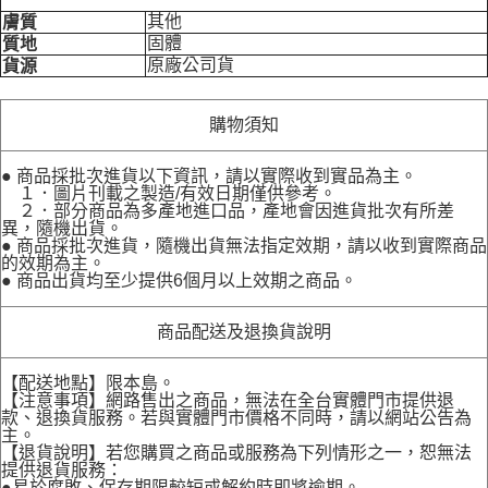
其他
膚質
固體
質地
原廠公司貨
貨源
購物須知
● 商品採批次進貨以下資訊，請以實際收到實品為主。
１．圖片刊載之製造/有效日期僅供參考。
２．部分商品為多產地進口品，產地會因進貨批次有所差
異，隨機出貨。
● 商品採批次進貨，隨機出貨無法指定效期，請以收到實際商品
的效期為主。
● 商品出貨均至少提供6個月以上效期之商品。
商品配送及退換貨說明
【配送地點】限本島。
【注意事項】網路售出之商品，無法在全台實體門市提供退
款、退換貨服務。若與實體門市價格不同時，請以網站公告為
主。
【退貨說明】若您購買之商品或服務為下列情形之一，恕無法
提供退貨服務：
●易於腐敗、保存期限較短或解約時即將逾期。