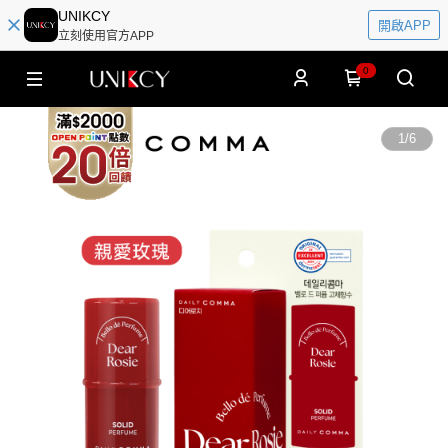
UNIKCY
開啟APP
立刻使用官方APP
0
1
/
6