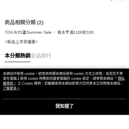
商品相關分類 (2)
7/24-8/20🏖️Summer Sale
香水💐滿1100折100
⚡新品上市享優惠⚡
本分類熱銷
全站排行
本網站中使用 cookie，欲查詢有關本網站使用 cookie 方式之詳情，及若您不希
熱門標籤
望在電腦上使用 cookie 時應如何變更電腦的 cookie 設定，請參閱本網站「
隱私
權條款
」之 Cookie 聲明。您繼續使用本網站即表示您同意本公司得按本網站使
用條款之 Cookie 聲明使用 cookie。
了解更多 >
我知道了