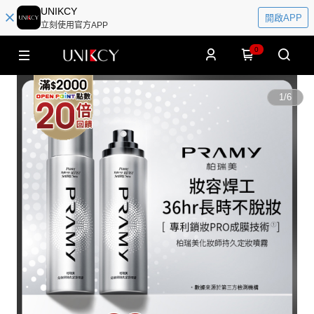
UNIKCY
開啟APP
立刻使用官方APP
0
1
/
6