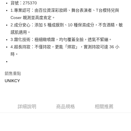
LINE Pay
貨號：275370
1.專業認可：由百位資深彩妝師、舞台表演者、T台模特兒與
Apple Pay
Coser 親測並高度肯定。
街口支付
2.成分安心：添加 5 種成膜劑、10 種保濕成分，不含酒精，敏
感肌適用。
悠遊付
3.霧化技術：極細緻噴霧，均勻覆蓋全臉，透氣不緊繃。
Google Pay
4.超長持妝：不僅持妝，更能「焊妝」，實測持妝可達 36 小
時。
運送方式
7-11取貨付款［需3-5個工作天不含預購商品］
銷售重點
每筆NT$70，滿NT$499(含以上)免運費
UNIKCY
付款後7-11取貨［需3-5個工作天不含預購商品］
每筆NT$70，滿NT$499(含以上)免運費
宅配［需2-3個工作天不含預購商品］
詳細說明
商品規格
相關推薦
每筆NT$100，滿NT$799(含以上)免運費