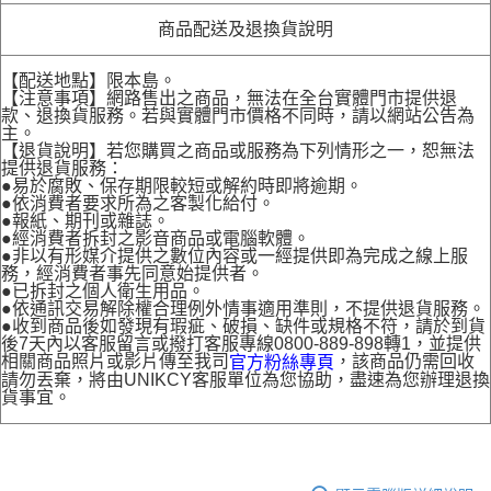
商品配送及退換貨說明
【配送地點】限本島。
【注意事項】網路售出之商品，無法在全台實體門市提供退
款、退換貨服務。若與實體門市價格不同時，請以網站公告為
主。
【退貨說明】若您購買之商品或服務為下列情形之一，恕無法
提供退貨服務：
●易於腐敗、保存期限較短或解約時即將逾期。
●依消費者要求所為之客製化給付。
●報紙、期刊或雜誌。
●經消費者拆封之影音商品或電腦軟體。
●非以有形媒介提供之數位內容或一經提供即為完成之線上服
務，經消費者事先同意始提供者。
●已拆封之個人衛生用品。
●依通訊交易解除權合理例外情事適用準則，不提供退貨服務。
●收到商品後如發現有瑕疵、破損、缺件或規格不符，請於到貨
後7天內以客服留言或撥打客服專線0800-889-898轉1，並提供
相關商品照片或影片傳至我司
，該商品仍需回收
官方粉絲專頁
請勿丟棄，將由UNIKCY客服單位為您協助，盡速為您辦理退換
貨事宜。