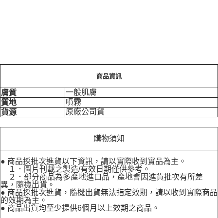
商品資訊
一般肌膚
膚質
噴霧
質地
原廠公司貨
貨源
購物須知
● 商品採批次進貨以下資訊，請以實際收到實品為主。
１．圖片刊載之製造/有效日期僅供參考。
２．部分商品為多產地進口品，產地會因進貨批次有所差
異，隨機出貨。
● 商品採批次進貨，隨機出貨無法指定效期，請以收到實際商品
的效期為主。
● 商品出貨均至少提供6個月以上效期之商品。