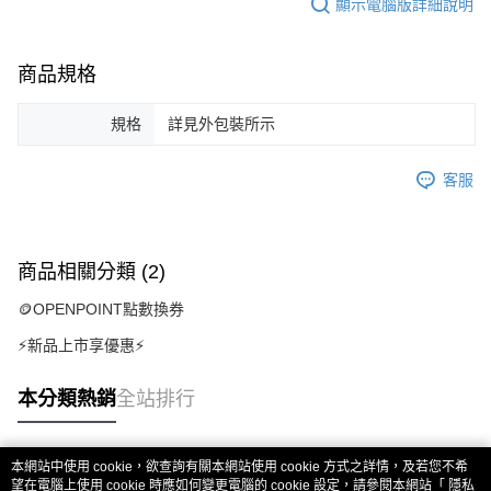
顯示電腦版詳細說明
商品規格
規格
詳見外包裝所示
客服
商品相關分類 (2)
🪙OPENPOINT點數換券
⚡新品上市享優惠⚡
本分類熱銷
全站排行
本網站中使用 cookie，欲查詢有關本網站使用 cookie 方式之詳情，及若您不希
熱門標籤
望在電腦上使用 cookie 時應如何變更電腦的 cookie 設定，請參閱本網站「
隱私