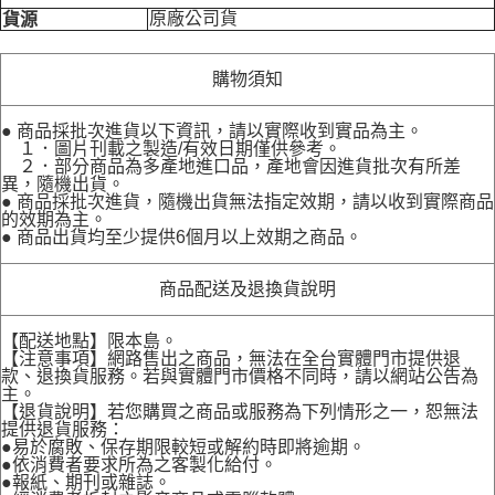
原廠公司貨
貨源
購物須知
● 商品採批次進貨以下資訊，請以實際收到實品為主。
１．圖片刊載之製造/有效日期僅供參考。
２．部分商品為多產地進口品，產地會因進貨批次有所差
異，隨機出貨。
● 商品採批次進貨，隨機出貨無法指定效期，請以收到實際商品
的效期為主。
● 商品出貨均至少提供6個月以上效期之商品。
商品配送及退換貨說明
【配送地點】限本島。
【注意事項】網路售出之商品，無法在全台實體門市提供退
款、退換貨服務。若與實體門市價格不同時，請以網站公告為
主。
【退貨說明】若您購買之商品或服務為下列情形之一，恕無法
提供退貨服務：
●易於腐敗、保存期限較短或解約時即將逾期。
●依消費者要求所為之客製化給付。
●報紙、期刊或雜誌。