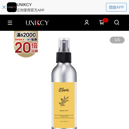
UNIKCY
開啟APP
立刻使用官方APP
0
1
/
5