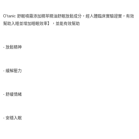
O’tanic 舒眠噴霧添加精萃精油舒眠放鬆成分，經人體臨床實驗證實，有效
幫助入睡並增加睡眠效率】，並能有效幫助
- 放鬆精神
- 緩解壓力
- 舒緩情緒
- 安穩入眠