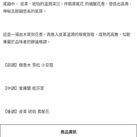
尾韻中， 皮革、琥珀的溫潤深沉，伴隨鳶尾花 的細膩花香，營造出高貴、
神秘且餘韻悠長的氣質。
這是一場由木質到花香，再進入皮革溫潤的嗅覺旅程，成熟而高雅，勾勒
專屬於品味者的靜謐格調。
【前調】檀香木 雪松 小豆蔻
【中調】紫羅蘭 纸莎草
【後調】皮革 琥珀 鳶尾花
商品資訊