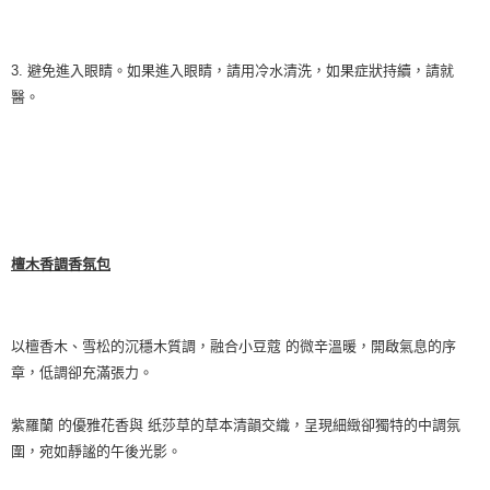
3. 避免進入眼睛。如果進入眼睛，請用冷水清洗，如果症狀持續，請就
醫。
檀木香調香氛包
以檀香木、雪松的沉穩木質調，融合小豆蔻 的微辛溫暖，開啟氣息的序
章，低調卻充滿張力。
紫羅蘭 的優雅花香與 纸莎草的草本清韻交織，呈現細緻卻獨特的中調氛
圍，宛如靜謐的午後光影。