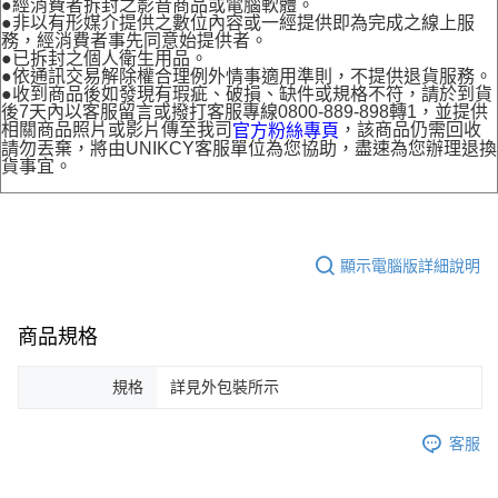
●經消費者拆封之影音商品或電腦軟體。
●非以有形媒介提供之數位內容或一經提供即為完成之線上服
務，經消費者事先同意始提供者。
●已拆封之個人衛生用品。
●依通訊交易解除權合理例外情事適用準則，不提供退貨服務。
●收到商品後如發現有瑕疵、破損、缺件或規格不符，請於到貨
後7天內以客服留言或撥打客服專線0800-889-898轉1，並提供
相關商品照片或影片傳至我司
，該商品仍需回收
官方粉絲專頁
請勿丟棄，將由UNIKCY客服單位為您協助，盡速為您辦理退換
貨事宜。
顯示電腦版詳細說明
商品規格
規格
詳見外包裝所示
客服