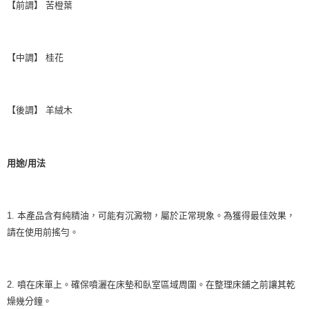
【前調】 苦橙葉
【中調】 桂花
【後調】 羊絨木
用途/用法
1. 本產品含有純精油，可能有沉澱物，屬於正常現象。為獲得最佳效果，
請在使用前搖勻。
2. 噴在床單上。確保噴灑在床墊和臥室區域周圍。在整理床鋪之前讓其乾
燥幾分鐘。