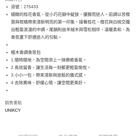
LINE Pay
貨號：275433
細緻的桂花香氣，從小巧花瓣中綻放，優雅而迷人。前調以苦橙
Apple Pay
葉與柑橘帶來清新明亮的第一印象，接著桂花、橙花與白桃交織
街口支付
出輕盈浪漫的中調。尾韻則由羊絨木與雪松相伴，溫暖柔和，為
香氛畫下舒適迷人的句點。
悠遊付
Google Pay
檀木香調香氛包
1.隨時隨地，為空間添上一抹療癒香氣。
運送方式
2.長效留香，讓生活每一刻都更輕盈愉悅。
7-11取貨付款［需3-5個工作天不含預購商品］
3.小小一包，帶來清新與放鬆的儀式感。
4.去除異味、舒緩心情，讓空間更美好。
每筆NT$70，滿NT$499(含以上)免運費
付款後7-11取貨［需3-5個工作天不含預購商品］
每筆NT$70，滿NT$499(含以上)免運費
銷售重點
UNIKCY
宅配［需2-3個工作天不含預購商品］
每筆NT$100，滿NT$799(含以上)免運費