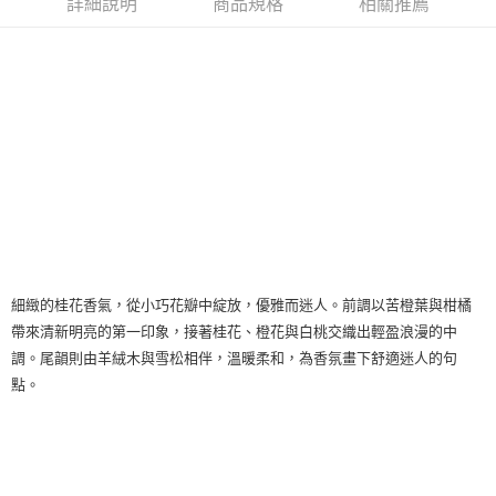
詳細說明
商品規格
相關推薦
細緻的桂花香氣，從小巧花瓣中綻放，優雅而迷人。前調以苦橙葉與柑橘
帶來清新明亮的第一印象，接著桂花、橙花與白桃交織出輕盈浪漫的中
調。尾韻則由羊絨木與雪松相伴，溫暖柔和，為香氛畫下舒適迷人的句
點。