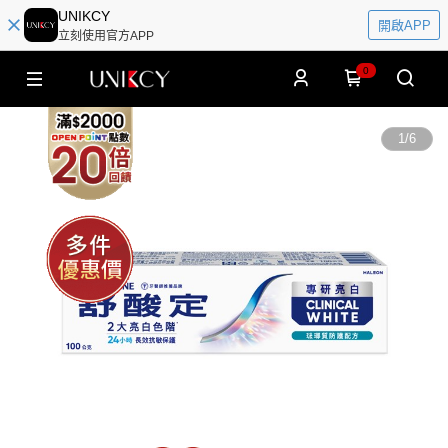
UNIKCY
開啟APP
立刻使用官方APP
0
1
/
6