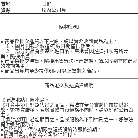
其他
質地
原廠公司貨
貨源
購物須知
● 商品採批次進貨以下資訊，請以實際收到實品為主。
１．圖片刊載之製造/有效日期僅供參考。
２．部分商品為多產地進口品，產地會因進貨批次有所差
異，隨機出貨。
● 商品採批次進貨，隨機出貨無法指定效期，請以收到實際商品
的效期為主。
● 商品出貨均至少提供6個月以上效期之商品。
商品配送及退換貨說明
【配送地點】限本島。
【注意事項】網路售出之商品，無法在全台實體門市提供退
款、退換貨服務。若與實體門市價格不同時，請以網站公告為
主。
【退貨說明】若您購買之商品或服務為下列情形之一，恕無法
提供退貨服務：
●易於腐敗、保存期限較短或解約時即將逾期。
●依消費者要求所為之客製化給付。