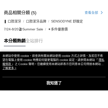
商品相關分類 (5)
查看全部
❚ 口腔潔牙
口腔潔牙品牌
SENSODYNE 舒酸定
7/24-8/20🏖️Summer Sale
✦多件優惠價
本分類熱銷
全站排行
本網站中使用 cookie，欲查詢有關本網站使用 cookie 方式之詳情，及若您不希
熱門標籤
望在電腦上使用 cookie 時應如何變更電腦的 cookie 設定，請參閱本網站「
隱私
權條款
」之 Cookie 聲明。您繼續使用本網站即表示您同意本公司得按本網站使
用條款之 Cookie 聲明使用 cookie。
了解更多 >
我知道了