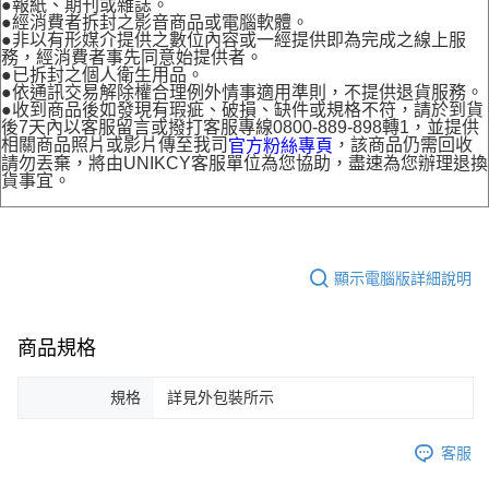
●報紙、期刊或雜誌。
●經消費者拆封之影音商品或電腦軟體。
●非以有形媒介提供之數位內容或一經提供即為完成之線上服
務，經消費者事先同意始提供者。
●已拆封之個人衛生用品。
●依通訊交易解除權合理例外情事適用準則，不提供退貨服務。
●收到商品後如發現有瑕疵、破損、缺件或規格不符，請於到貨
後7天內以客服留言或撥打客服專線0800-889-898轉1，並提供
相關商品照片或影片傳至我司
，該商品仍需回收
官方粉絲專頁
請勿丟棄，將由UNIKCY客服單位為您協助，盡速為您辦理退換
貨事宜。
顯示電腦版詳細說明
商品規格
規格
詳見外包裝所示
客服