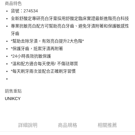
商品特色
LINE Pay
貨號：274534
全新舒酸定專研亮白牙膏採用舒酸定臨床實證最新進階亮白科技
Apple Pay
專業抗敏亮白配方可幫助亮白牙齒、避免牙漬附著和保護敏感性
街口支付
牙齒
*幫助去除牙漬，有效亮白提升2大色階*
悠遊付
*保護牙齒，抵禦牙漬再附著
Google Pay
*24小時長效抗敏保護
*溫和配方適合每天使用/ 不傷琺瑯質
運送方式
*每天刷牙兩次並配合正確刷牙習慣
7-11取貨付款［需3-5個工作天不含預購商品］
每筆NT$70，滿NT$499(含以上)免運費
銷售重點
付款後7-11取貨［需3-5個工作天不含預購商品］
UNIKCY
每筆NT$70，滿NT$499(含以上)免運費
宅配［需2-3個工作天不含預購商品］
詳細說明
商品規格
相關推薦
每筆NT$100，滿NT$799(含以上)免運費