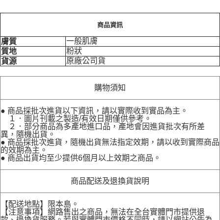
商品資訊
一般肌膚
膚質
粉狀
質地
原廠公司貨
貨源
購物須知
● 商品採批次進貨以下資訊，請以實際收到實品為主。
１．圖片刊載之製造/有效日期僅供參考。
２．部分商品為多產地進口品，產地會因進貨批次有所差
異，隨機出貨。
● 商品採批次進貨，隨機出貨無法指定效期，請以收到實際商品
的效期為主。
● 商品出貨均至少提供6個月以上效期之商品。
商品配送及退換貨說明
【配送地點】限本島。
【注意事項】網路售出之商品，無法在全台實體門市提供退
款、退換貨服務。若與實體門市價格不同時，請以網站公告為