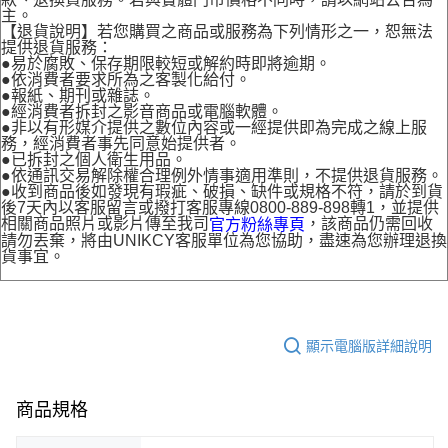
主。
【退貨說明】若您購買之商品或服務為下列情形之一，恕無法
提供退貨服務：
●易於腐敗、保存期限較短或解約時即將逾期。
●依消費者要求所為之客製化給付。
●報紙、期刊或雜誌。
●經消費者拆封之影音商品或電腦軟體。
●非以有形媒介提供之數位內容或一經提供即為完成之線上服
務，經消費者事先同意始提供者。
●已拆封之個人衛生用品。
●依通訊交易解除權合理例外情事適用準則，不提供退貨服務。
●收到商品後如發現有瑕疵、破損、缺件或規格不符，請於到貨
後7天內以客服留言或撥打客服專線0800-889-898轉1，並提供
相關商品照片或影片傳至我司
，該商品仍需回收
官方粉絲專頁
請勿丟棄，將由UNIKCY客服單位為您協助，盡速為您辦理退換
貨事宜。
顯示電腦版詳細說明
商品規格