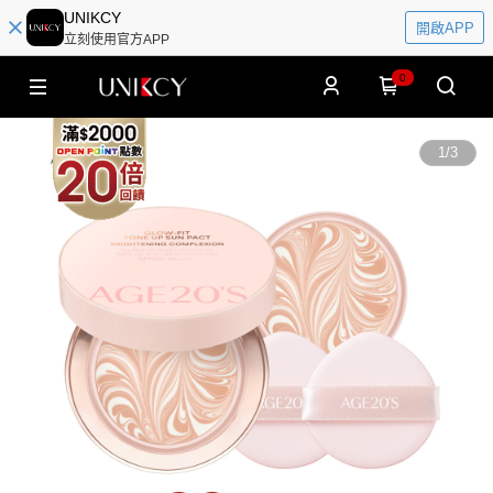
UNIKCY
開啟APP
立刻使用官方APP
0
1
/
3