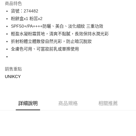
商品特色
LINE Pay
貨號：274482
粉餅盒x1 粉蕊x2
Apple Pay
SPF50+/PA++++防曬、美白、淡化細紋 三重功效
街口支付
輕盈水凝粉霜質地，清爽不黏膩，長效保持水潤光彩
折射粉體立體散發自然光彩，防止暗沉脫妝
悠遊付
全膚色可用、可當妝前乳或單擦使用
Google Pay
銷售重點
運送方式
UNIKCY
7-11取貨付款［需3-5個工作天不含預購商品］
每筆NT$70，滿NT$499(含以上)免運費
付款後7-11取貨［需3-5個工作天不含預購商品］
詳細說明
商品規格
相關推薦
每筆NT$70，滿NT$499(含以上)免運費
宅配［需2-3個工作天不含預購商品］
每筆NT$100，滿NT$799(含以上)免運費