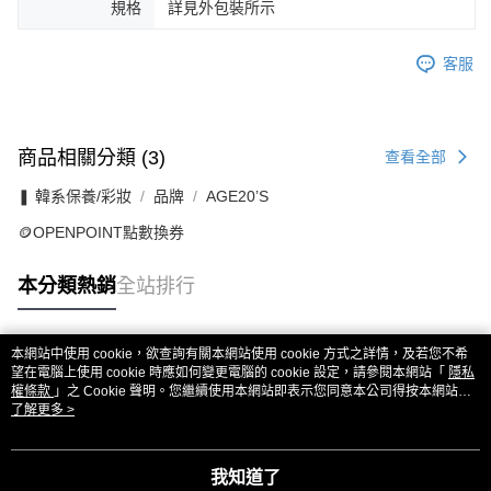
規格
詳見外包裝所示
客服
商品相關分類 (3)
查看全部
❚ 韓系保養/彩妝
品牌
AGE20’S
🪙OPENPOINT點數換券
本分類熱銷
全站排行
本網站中使用 cookie，欲查詢有關本網站使用 cookie 方式之詳情，及若您不希
熱門標籤
望在電腦上使用 cookie 時應如何變更電腦的 cookie 設定，請參閱本網站「
隱私
權條款
」之 Cookie 聲明。您繼續使用本網站即表示您同意本公司得按本網站使
用條款之 Cookie 聲明使用 cookie。
了解更多 >
我知道了