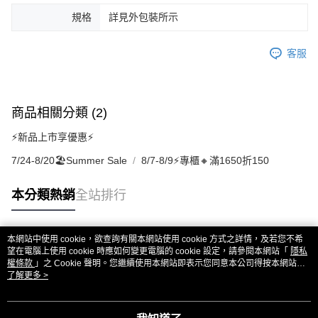
規格
詳見外包裝所示
客服
商品相關分類 (2)
⚡新品上市享優惠⚡
7/24-8/20🏖️Summer Sale
8/7-8/9⚡專櫃🔸滿1650折150
本分類熱銷
全站排行
本網站中使用 cookie，欲查詢有關本網站使用 cookie 方式之詳情，及若您不希
熱門標籤
望在電腦上使用 cookie 時應如何變更電腦的 cookie 設定，請參閱本網站「
隱私
權條款
」之 Cookie 聲明。您繼續使用本網站即表示您同意本公司得按本網站使
用條款之 Cookie 聲明使用 cookie。
了解更多 >