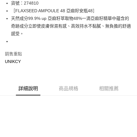
LINE Pay
貨號：274810
［FLAXSEED AMPOULE 48 亞麻籽安瓶48］
Apple Pay
天然成分99.9% up 亞麻籽萃取物48%一滴亞麻籽精華中蘊含的
街口支付
奇跡成分立即使皮膚保濕有感、高效持水不黏膩、無負擔的舒適
感受。
悠遊付
Google Pay
銷售重點
UNIKCY
運送方式
7-11取貨付款［需3-5個工作天不含預購商品］
每筆NT$70，滿NT$499(含以上)免運費
詳細說明
商品規格
相關推薦
付款後7-11取貨［需3-5個工作天不含預購商品］
每筆NT$70，滿NT$499(含以上)免運費
宅配［需2-3個工作天不含預購商品］
每筆NT$100，滿NT$799(含以上)免運費