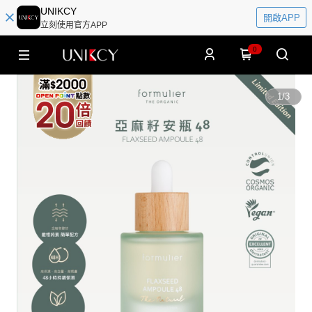
UNIKCY
開啟APP
立刻使用官方APP
0
1
/
3