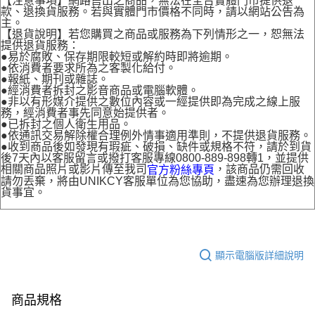
【注意事項】網路售出之商品，無法在全台實體門市提供退
款、退換貨服務。若與實體門市價格不同時，請以網站公告為
主。
【退貨說明】若您購買之商品或服務為下列情形之一，恕無法
提供退貨服務：
●易於腐敗、保存期限較短或解約時即將逾期。
●依消費者要求所為之客製化給付。
●報紙、期刊或雜誌。
●經消費者拆封之影音商品或電腦軟體。
●非以有形媒介提供之數位內容或一經提供即為完成之線上服
務，經消費者事先同意始提供者。
●已拆封之個人衛生用品。
●依通訊交易解除權合理例外情事適用準則，不提供退貨服務。
●收到商品後如發現有瑕疵、破損、缺件或規格不符，請於到貨
後7天內以客服留言或撥打客服專線0800-889-898轉1，並提供
相關商品照片或影片傳至我司
，該商品仍需回收
官方粉絲專頁
請勿丟棄，將由UNIKCY客服單位為您協助，盡速為您辦理退換
貨事宜。
顯示電腦版詳細說明
商品規格