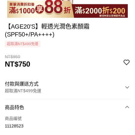
【AGE20’S】輕透光潤色素顏霜
(SPF50+/PA++++)
超取滿NT$499免運
NT$950
NT$750
付款與運送方式
超取滿NT$499免運
付款方式
商品特色
icash Pay
商品編號
信用卡一次付款
11128523
超商取貨付款