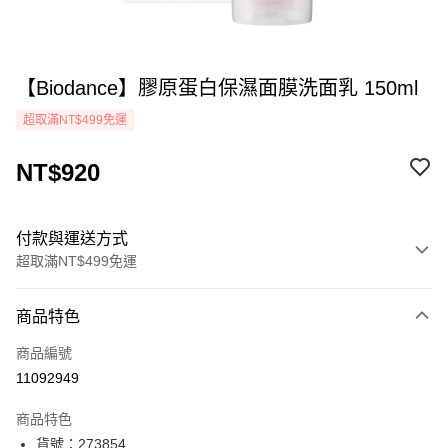
【Biodance】膠原蛋白保濕面膜洗面乳 150ml
超取滿NT$499免運
NT$920
付款與運送方式
超取滿NT$499免運
付款方式
商品特色
icash Pay
商品編號
信用卡一次付款
11092949
超商取貨付款
商品特色
LINE Pay
貨號：273854