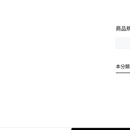
商品
本分類