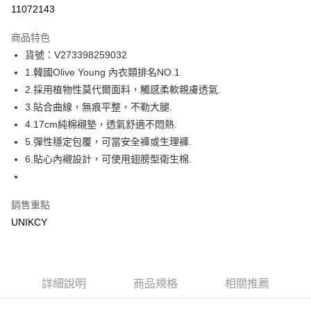
信用卡一次付款
11072143
超商取貨付款
商品特色
LINE Pay
貨號：V273398259032
1.韓國Olive Young 內衣類排名NO.1
Apple Pay
2.採用植物性莫代爾面料，觸感柔軟親膚透氣.
街口支付
3.貼合曲線，無痕平整，不勒大腿.
4.17cm純棉襯墊，透氣舒適不悶熱.
悠遊付
5.彈性穩定包覆，可當安全褲或生理褲.
Google Pay
6.貼心內襯設計，可使用翅膀型衛生棉.
運送方式
銷售重點
7-11取貨付款［需3-5個工作天不含預購商品］
UNIKCY
每筆NT$70，滿NT$499(含以上)免運費
付款後7-11取貨［需3-5個工作天不含預購商品］
每筆NT$70，滿NT$499(含以上)免運費
詳細說明
商品規格
相關推薦
宅配［需2-3個工作天不含預購商品］