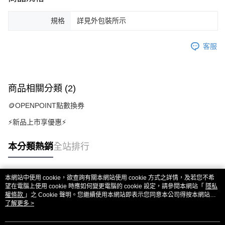
規格
詳見外包裝所示
客服
商品相關分類 (2)
🪙OPENPOINT點數換券
⚡新品上市享優惠⚡
本分類熱銷
全站排行
本網站中使用 cookie，欲查詢有關本網站使用 cookie 方式之詳情，及若您不希
熱門標籤
望在電腦上使用 cookie 時應如何變更電腦的 cookie 設定，請參閱本網站「
隱私
權條款
」之 Cookie 聲明。您繼續使用本網站即表示您同意本公司得按本網站使
用條款之 Cookie 聲明使用 cookie。
了解更多 >