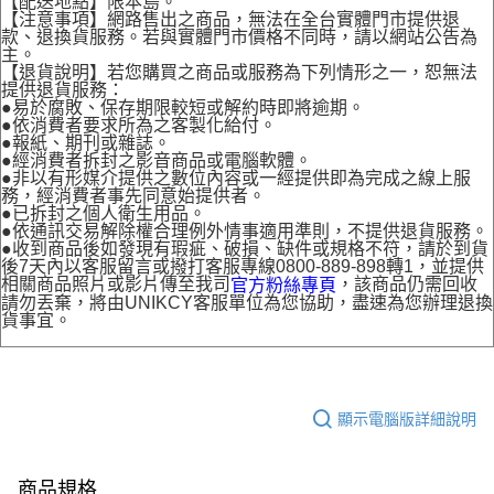
【配送地點】限本島。
【注意事項】網路售出之商品，無法在全台實體門市提供退
款、退換貨服務。若與實體門市價格不同時，請以網站公告為
主。
【退貨說明】若您購買之商品或服務為下列情形之一，恕無法
提供退貨服務：
●易於腐敗、保存期限較短或解約時即將逾期。
●依消費者要求所為之客製化給付。
●報紙、期刊或雜誌。
●經消費者拆封之影音商品或電腦軟體。
●非以有形媒介提供之數位內容或一經提供即為完成之線上服
務，經消費者事先同意始提供者。
●已拆封之個人衛生用品。
●依通訊交易解除權合理例外情事適用準則，不提供退貨服務。
●收到商品後如發現有瑕疵、破損、缺件或規格不符，請於到貨
後7天內以客服留言或撥打客服專線0800-889-898轉1，並提供
相關商品照片或影片傳至我司
，該商品仍需回收
官方粉絲專頁
請勿丟棄，將由UNIKCY客服單位為您協助，盡速為您辦理退換
貨事宜。
顯示電腦版詳細說明
商品規格