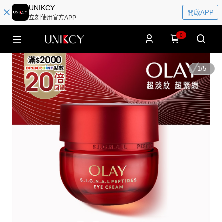
UNIKCY
開啟APP
立刻使用官方APP
0
1
/
5