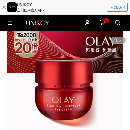
UNIKCY
開啟APP
立刻使用官方APP
0
1
/
5