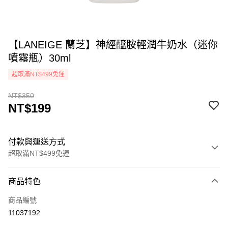
【LANEIGE 蘭芝】神經醯胺輕潤牛奶水（迷你
噴霧瓶）30ml
超取滿NT$499免運
NT$350
NT$199
付款與運送方式
超取滿NT$499免運
付款方式
商品特色
icash Pay
商品編號
信用卡一次付款
11037192
超商取貨付款